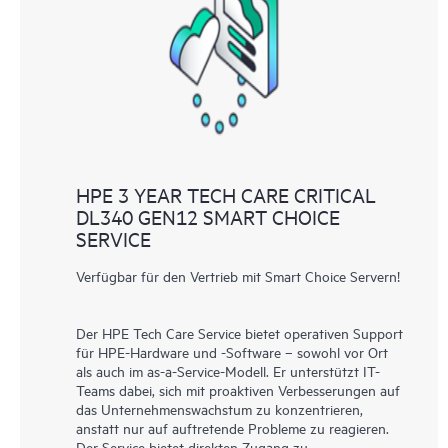
abgedeckt sind. Den Kunden bietet sich eine einfachere
Verwaltung ihrer Assets. Sie sehen auf einen Blick, welche
Produkte in ihrer IT-Umgebung installiert sind und wie sie
interagieren. Mit neuen Self-Service-Tools können Kunden
ohne Supportanfragen stellen zu müssen bestimmte Aktionen
selbst ausführen und ein Portal mit sorgfältig
zusammengestellten Wissensressourcen nutzen. HPE Tech Care
Service ermöglicht den Zugang zu HPE Ressourcen, die einen
HPE 3 YEAR TECH CARE CRITICAL
Beitrag für Operational Excellence und Leistungsoptimierung
DL340 GEN12 SMART CHOICE
SERVICE
vom Edge bis zur Cloud leisten.
Verfügbar für den Vertrieb mit Smart Choice Servern!
Der HPE Tech Care Service bietet operativen Support
für HPE-Hardware und -Software – sowohl vor Ort
als auch im as-a-Service-Modell. Er unterstützt IT-
Teams dabei, sich mit proaktiven Verbesserungen auf
das Unternehmenswachstum zu konzentrieren,
anstatt nur auf auftretende Probleme zu reagieren.
Der Service bietet direkten Zugang zu