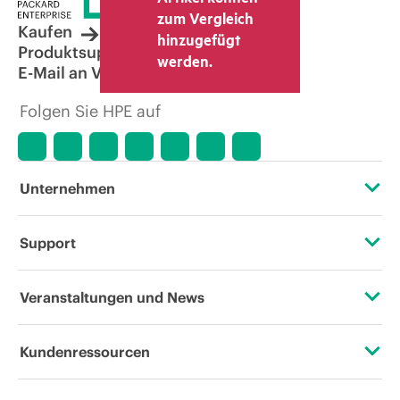
zum Vergleich
Kaufen
hinzugefügt
Produktsupport
werden.
E-Mail an Vertrieb
Folgen Sie HPE auf
Unternehmen
Über HPE
Support
Zugänglichkeit (Produkte/Services)
Operational Support Services
Veranstaltungen und News
Stellenangebote
Rückgabe und Recycling von Produkten
Veranstaltungen
Kundenressourcen
Unternehmensverantwortung
Produktsupport
HPE Discover
Kontaktieren Sie uns