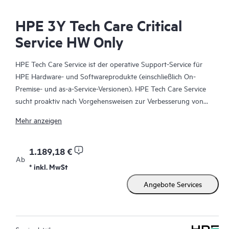
HPE 3Y Tech Care Critical
Service HW Only
HPE Tech Care Service ist der operative Support-Service für
HPE Hardware- und Softwareprodukte (einschließlich On-
Premise- und as-a-Service-Versionen). HPE Tech Care Service
sucht proaktiv nach Vorgehensweisen zur Verbesserung von
Abläufen, statt nur reaktiven Support zu bieten und hilft IT-
Mehr anzeigen
Teams dadurch, das Unternehmen voranzubringen.
HPE Tech Care Service ermöglicht darüber hinaus direkten
1.189,18 €
Ab
Zugang zu produktspezifischen Experten und unterstützt
* inkl. MwSt
Kunden durch allgemeine technische Beratung und
Angebote Services
Anleitungen nicht nur bei der Risikominimierung, sondern auch
dabei, Prozesse effizienter zu machen. HPE Tech Care Service-
Kunden können über verschiedene Kanäle Zugang zum
Support erhalten. Dabei handelt es sich um telefonischen