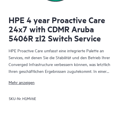
HPE 4 year Proactive Care
24x7 with CDMR Aruba
5406R zl2 Switch Service
HPE Proactive Care umfasst eine integrierte Palette an
Services, mit denen Sie die Stabilität und den Betrieb Ihrer
Converged Infrastructure verbessern können, was letztlich
Ihren geschäftlichen Ergebnissen zugutekommt. In einer
komplexen konvergenten und virtualisierten Umgebung
Mehr anzeigen
müssen viele Komponenten effektiv zusammenarbeiten. HPE
Proactive Care wurde speziell für den Support von Geräten in
SKU-Nr.
H1MV6E
diesen Umgebungen entwickelt und bietet einen erweiterten
Support, der Server, Betriebssysteme, Hypervisoren,
Datenspeicher, SANs (Storage Area Networks) und Netzwerke
abdeckt.