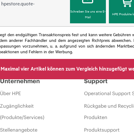
n
hpestore.quote-
Schreiben Sie uns eine E-
HPE Produkte k
Mail
r legt den endgültigen Transaktionspreis fest und kann weitere Gebühre
 dem anderer Fachhändler und dem angezeigten Richtpreis abweichen. D
isanpassungen vorzunehmen, u. a. aufgrund von sich ändernden Marktbed
eaktionen und Fehlern in der Werbung.
Maximal vier Artikel können zum Vergleich hinzugefügt w
Unternehmen
Support
Über HPE
Operational Support 
Zugänglichkeit
Rückgabe und Recycl
(Produkte/Services)
Produkten
Stellenangebote
Produktsupport