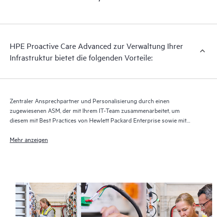
Bei HPE Proactive Care Advanced wird Technologie für
Remote-Support zur Überwachung der Geräte und Erfassung
von Daten verwendet, um die Erbringung der Support- und
Serviceleistungen zu beschleunigen. Damit Sie von der
HPE Proactive Care Advanced zur Verwaltung Ihrer
vollständigen Erbringung und allen Vorteilen dieses
Infrastruktur bietet die folgenden Vorteile:
Supportservice profitieren können, muss die aktuelle Version
der Technologie für Remote-Support ausgeführt werden.
Zentraler Ansprechpartner und Personalisierung durch einen
zugewiesenen ASM, der mit Ihrem IT-Team zusammenarbeitet, um
diesem mit Best Practices von Hewlett Packard Enterprise sowie mit
technischer Beratung speziell für Ihre IT-Anforderungen und -Projekte
zur Seite zu stehen
Mehr anzeigen