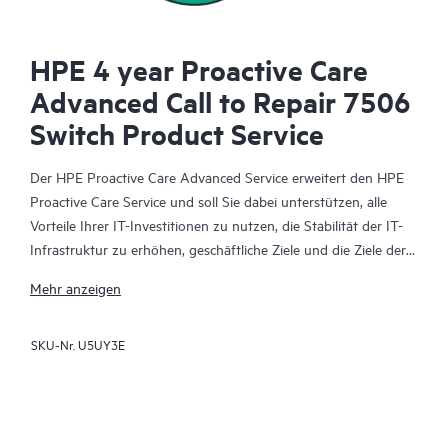
HPE 4 year Proactive Care
Advanced Call to Repair 7506
Switch Product Service
Der HPE Proactive Care Advanced Service erweitert den HPE
Proactive Care Service und soll Sie dabei unterstützen, alle
Vorteile Ihrer IT-Investitionen zu nutzen, die Stabilität der IT-
Infrastruktur zu erhöhen, geschäftliche Ziele und die Ziele der
IT-Projekte zu erreichen, die Betriebskosten zu senken und
Mehr anzeigen
Ihre IT-Mitarbeiter zu entlasten, sodass diese sich auf wichtige
Aufgaben konzentrieren können. Ihr zugewiesener HPE
SKU-Nr.
U5UY3E
Account Support Manager (ASM) berät Sie personalisiert zu
technischen und operativen Belangen und vermittelt Ihnen
HPE Best Practices, die aus der umfangreichen HPE
Supporterfahrung gewonnen wurden. HPE Proactive Care
Advanced umfasst die Echtzeitüberwachung und -analyse Ihrer