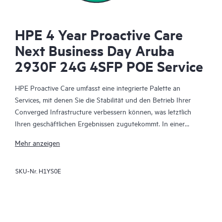
HPE 4 Year Proactive Care
Next Business Day Aruba
2930F 24G 4SFP POE Service
HPE Proactive Care umfasst eine integrierte Palette an
Services, mit denen Sie die Stabilität und den Betrieb Ihrer
Converged Infrastructure verbessern können, was letztlich
Ihren geschäftlichen Ergebnissen zugutekommt. In einer
komplexen konvergenten und virtualisierten Umgebung
Mehr anzeigen
müssen viele Komponenten effektiv zusammenarbeiten. HPE
Proactive Care wurde speziell für den Support von Geräten in
SKU-Nr.
H1YS0E
diesen Umgebungen entwickelt und bietet einen erweiterten
Support, der Server, Betriebssysteme, Hypervisoren,
Datenspeicher, SANs (Storage Area Networks) und Netzwerke
abdeckt.