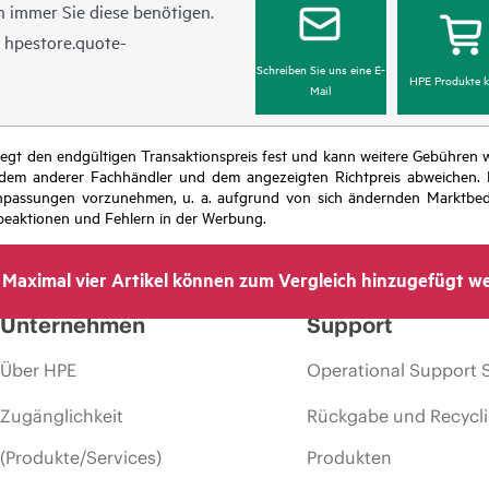
 immer Sie diese benötigen.
n
hpestore.quote-
Schreiben Sie uns eine E-
HPE Produkte k
Mail
r legt den endgültigen Transaktionspreis fest und kann weitere Gebühre
 dem anderer Fachhändler und dem angezeigten Richtpreis abweichen. D
isanpassungen vorzunehmen, u. a. aufgrund von sich ändernden Marktbed
eaktionen und Fehlern in der Werbung.
Maximal vier Artikel können zum Vergleich hinzugefügt w
Unternehmen
Support
Über HPE
Operational Support 
Zugänglichkeit
Rückgabe und Recycl
(Produkte/Services)
Produkten