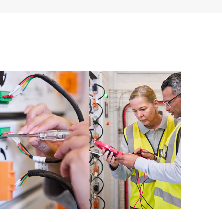
u HPE Produkten, Servicefällen und Supportverträgen
re Service abgedeckt sind. Den Kunden bietet sich
sets. Sie sehen auf einen Blick, welche Produkte in
und wie sie interagieren. Mit neuen Self-Service-Tools
en stellen zu müssen bestimmte Aktionen selbst
fältig zusammengestellten Wissensressourcen nutzen.
 den Zugang zu HPE Ressourcen, die einen Beitrag
stungsoptimierung vom Edge bis zur Cloud leisten.