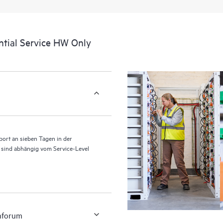
Erlebnis, das verwertbare Daten z
liefert, die durch den HPE Tech Ca
eine einfachere Verwaltung ihrer As
ntial Service HW Only
ihrer IT-Umgebung installiert sind 
können Kunden ohne Supportanfrag
ausführen und ein Portal mit sorg
HPE Tech Care Service ermöglicht
für Operational Excellence und Lei
ort an sieben Tagen in der
n sind abhängig vom Service-Level
nforum