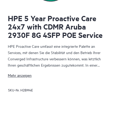
HPE 5 Year Proactive Care
24x7 with CDMR Aruba
2930F 8G 4SFP POE Service
HPE Proactive Care umfasst eine integrierte Palette an
Services, mit denen Sie die Stabilität und den Betrieb Ihrer
Converged Infrastructure verbessern können, was letztlich
Ihren geschäftlichen Ergebnissen zugutekommt. In einer
komplexen konvergenten und virtualisierten Umgebung
Mehr anzeigen
müssen viele Komponenten effektiv zusammenarbeiten. HPE
Proactive Care wurde speziell für den Support von Geräten in
SKU-Nr.
H2BM4E
diesen Umgebungen entwickelt und bietet einen erweiterten
Support, der Server, Betriebssysteme, Hypervisoren,
Datenspeicher, SANs (Storage Area Networks) und Netzwerke
abdeckt.