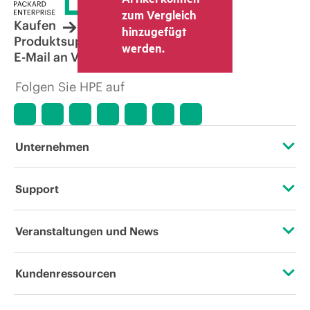
zum Vergleich
Kaufen
hinzugefügt
Produktsupport
werden.
E-Mail an Vertrieb
Folgen Sie HPE auf
Unternehmen
Über HPE
Support
Zugänglichkeit (Produkte/Services)
Operational Support Services
Veranstaltungen und News
Stellenangebote
Rückgabe und Recycling von Produkten
Veranstaltungen
Kundenressourcen
Unternehmensverantwortung
Produktsupport
HPE Discover
Kontaktieren Sie uns