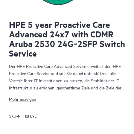
HPE 5 year Proactive Care
Advanced 24x7 with CDMR
Aruba 2530 24G‑2SFP Switch
Service
Der HPE Proactive Care Advanced Service erweitert den HPE
Proactive Care Service und soll Sie dabei unterstützen, alle
Vorteile Ihrer IT-Investitionen zu nutzen, die Stabilität der IT-
Infrastruktur zu erhöhen, geschäftliche Ziele und die Ziele der
IT-Projekte zu erreichen, die Betriebskosten zu senken und
Mehr anzeigen
Ihre IT-Mitarbeiter zu entlasten, sodass diese sich auf wichtige
Aufgaben konzentrieren können. Ihr zugewiesener HPE
SKU-Nr.
H1HJ9E
Account Support Manager (ASM) berät Sie personalisiert zu
technischen und operativen Belangen und vermittelt Ihnen
HPE Best Practices, die aus der umfangreichen HPE