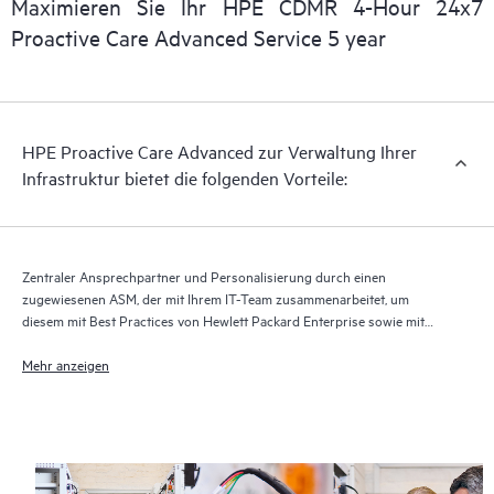
Maximieren Sie Ihr HPE CDMR 4-Hour 24x7
Proactive Care Advanced Service 5 year
Bei HPE Proactive Care Advanced wird Technologie für
Remote-Support1 zur Überwachung der Geräte und Erfassung
von Daten verwendet, um die Erbringung der Support- und
Serviceleistungen zu beschleunigen. Der Betrieb der aktuellen
HPE Proactive Care Advanced zur Verwaltung Ihrer
Version der Technologie für Remote-Support ist erforderlich,
Infrastruktur bietet die folgenden Vorteile:
damit dieser Supportservice vollständig erbracht werden kann.
Zentraler Ansprechpartner und Personalisierung durch einen
zugewiesenen ASM, der mit Ihrem IT-Team zusammenarbeitet, um
diesem mit Best Practices von Hewlett Packard Enterprise sowie mit
technischer Beratung speziell für Ihre IT-Anforderungen und -Projekte
zur Seite zu stehen
Mehr anzeigen