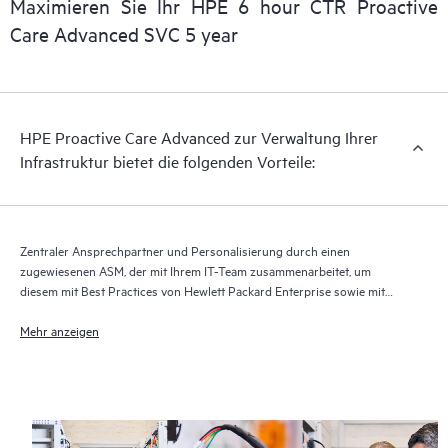
Maximieren Sie Ihr HPE 6 hour CTR Proactive
Care Advanced SVC 5 year
Bei HPE Proactive Care Advanced wird Technologie für
Remote-Support zur Überwachung der Geräte und Erfassung
von Daten verwendet, um die Erbringung der Support- und
Serviceleistungen zu beschleunigen. Damit Sie von der
HPE Proactive Care Advanced zur Verwaltung Ihrer
vollständigen Erbringung und allen Vorteilen dieses
Infrastruktur bietet die folgenden Vorteile:
Supportservice profitieren können, muss die aktuelle Version
der Technologie für Remote-Support ausgeführt werden.
Zentraler Ansprechpartner und Personalisierung durch einen
zugewiesenen ASM, der mit Ihrem IT-Team zusammenarbeitet, um
diesem mit Best Practices von Hewlett Packard Enterprise sowie mit
technischer Beratung speziell für Ihre IT-Anforderungen und -Projekte
zur Seite zu stehen
Mehr anzeigen