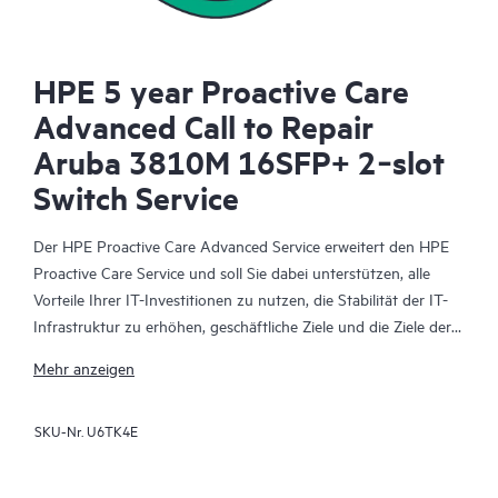
HPE 5 year Proactive Care
Advanced Call to Repair
Aruba 3810M 16SFP+ 2‑slot
Switch Service
Der HPE Proactive Care Advanced Service erweitert den HPE
Proactive Care Service und soll Sie dabei unterstützen, alle
Vorteile Ihrer IT-Investitionen zu nutzen, die Stabilität der IT-
Infrastruktur zu erhöhen, geschäftliche Ziele und die Ziele der
IT-Projekte zu erreichen, die Betriebskosten zu senken und
Mehr anzeigen
Ihre IT-Mitarbeiter zu entlasten, sodass diese sich auf wichtige
Aufgaben konzentrieren können. Ihr zugewiesener HPE
SKU-Nr.
U6TK4E
Account Support Manager (ASM) berät Sie personalisiert zu
technischen und operativen Belangen und vermittelt Ihnen
HPE Best Practices, die aus der umfangreichen HPE