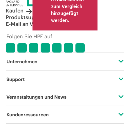
zum Vergleich
Kaufen
hinzugefügt
Produktsupport
werden.
E-Mail an Vertrieb
Folgen Sie HPE auf
Unternehmen
Über HPE
Support
Zugänglichkeit (Produkte/Services)
Operational Support Services
Veranstaltungen und News
Stellenangebote
Rückgabe und Recycling von Produkten
Veranstaltungen
Kundenressourcen
Unternehmensverantwortung
Produktsupport
HPE Discover
Kontaktieren Sie uns