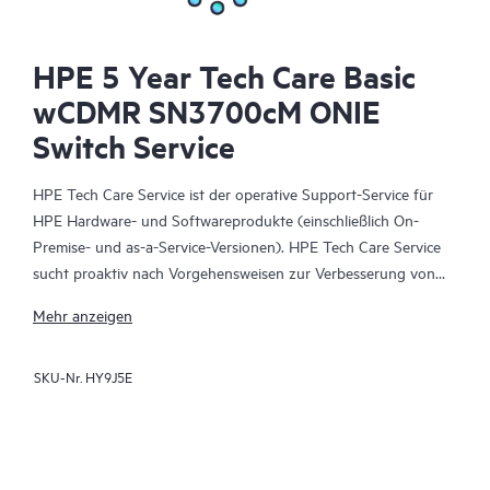
HPE 5 Year Tech Care Basic
wCDMR SN3700cM ONIE
Switch Service
HPE Tech Care Service ist der operative Support-Service für
HPE Hardware- und Softwareprodukte (einschließlich On-
Premise- und as-a-Service-Versionen). HPE Tech Care Service
sucht proaktiv nach Vorgehensweisen zur Verbesserung von
Abläufen, statt nur reaktiven Support zu bieten und hilft IT-
Mehr anzeigen
Teams dadurch, das Unternehmen voranzubringen.
SKU-Nr.
HY9J5E
HPE Tech Care Service ermöglicht darüber hinaus direkten
Zugang zu produktspezifischen Experten und unterstützt
Kunden durch allgemeine technische Beratung und
Anleitungen nicht nur bei der Risikominimierung, sondern auch
dabei, Prozesse effizienter zu machen. HPE Tech Care Service-