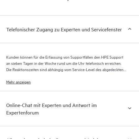
Portal, ein erweitertes und personalisiertes digitales Erlebnis,
das verwertbare Daten zu HPE Produkten, Servicefällen und
Supportverträgen liefert, die durch den HPE Tech Care Service
abgedeckt sind. Den Kunden bietet sich eine einfachere
Telefonischer Zugang zu Experten und Servicefenster
Verwaltung ihrer Assets. Sie sehen auf einen Blick, welche
Produkte in ihrer IT-Umgebung installiert sind und wie sie
interagieren. Mit neuen Self-Service-Tools können Kunden
ohne Supportanfragen stellen zu müssen bestimmte Aktionen
Kunden können für die Erfassung von Supportfällen den HPE Support
selbst ausführen und ein Portal mit sorgfältig
an sieben Tagen in der Woche rund um die Uhr telefonisch erreichen.
zusammengestellten Wissensressourcen nutzen. HPE Tech Care
Die Reaktionszeiten sind abhängig vom Service-Level des abgedeckten
Service ermöglicht den Zugang zu HPE Ressourcen, die einen
Produkts.
Mehr anzeigen
Beitrag für Operational Excellence und Leistungsoptimierung
vom Edge bis zur Cloud leisten.
Online-Chat mit Experten und Antwort im
Expertenforum