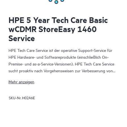
HPE 5 Year Tech Care Basic
wCDMR StoreEasy 1460
Service
HPE Tech Care Service ist der operative Support-Service für
HPE Hardware- und Softwareprodukte (einschließlich On-
Premise- und as-a-Service-Versionen). HPE Tech Care Service
sucht proaktiv nach Vorgehensweisen zur Verbesserung von
Abläufen, statt nur reaktiven Support zu bieten und hilft IT-
Mehr anzeigen
Teams dadurch, das Unternehmen voranzubringen.
SKU-Nr.
H02A6E
HPE Tech Care Service ermöglicht darüber hinaus direkten
Zugang zu produktspezifischen Experten und unterstützt
Kunden durch allgemeine technische Beratung und
Anleitungen nicht nur bei der Risikominimierung, sondern auch
dabei, Prozesse effizienter zu machen. HPE Tech Care Service-