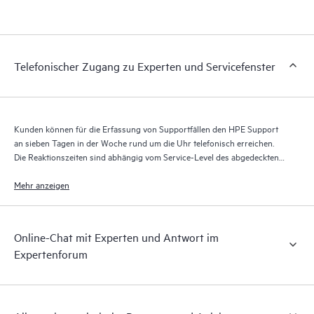
Portal, ein erweitertes und personalisiertes digitales Erlebnis,
das verwertbare Daten zu HPE Produkten, Servicefällen und
Supportverträgen liefert, die durch den HPE Tech Care Service
abgedeckt sind. Den Kunden bietet sich eine einfachere
Telefonischer Zugang zu Experten und Servicefenster
Verwaltung ihrer Assets. Sie sehen auf einen Blick, welche
Produkte in ihrer IT-Umgebung installiert sind und wie sie
interagieren. Mit neuen Self-Service-Tools können Kunden
ohne Supportanfragen stellen zu müssen bestimmte Aktionen
Kunden können für die Erfassung von Supportfällen den HPE Support
selbst ausführen und ein Portal mit sorgfältig
an sieben Tagen in der Woche rund um die Uhr telefonisch erreichen.
zusammengestellten Wissensressourcen nutzen. HPE Tech Care
Die Reaktionszeiten sind abhängig vom Service-Level des abgedeckten
Service ermöglicht den Zugang zu HPE Ressourcen, die einen
Produkts.
Mehr anzeigen
Beitrag für Operational Excellence und Leistungsoptimierung
vom Edge bis zur Cloud leisten.
Online-Chat mit Experten und Antwort im
Expertenforum