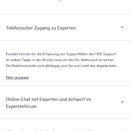
Portal, ein erweitertes und personalisiertes digitales Erlebnis,
das verwertbare Daten zu HPE Produkten, Servicefällen und
Supportverträgen liefert, die durch den HPE Tech Care Service
abgedeckt sind. Den Kunden bietet sich eine einfachere
Telefonischer Zugang zu Experten
Verwaltung ihrer Assets. Sie sehen auf einen Blick, welche
Produkte in ihrer IT-Umgebung installiert sind und wie sie
interagieren. Mit neuen Self-Service-Tools können Kunden
ohne Supportanfragen stellen zu müssen bestimmte Aktionen
Kunden können für die Erfassung von Supportfällen den HPE Support
selbst ausführen und ein Portal mit sorgfältig
an sieben Tagen in der Woche rund um die Uhr telefonisch erreichen.
zusammengestellten Wissensressourcen nutzen. HPE Tech Care
Die Reaktionszeiten sind abhängig vom Service-Level des abgedeckten
Service ermöglicht den Zugang zu HPE Ressourcen, die einen
Produkts.
Mehr anzeigen
Beitrag für Operational Excellence und Leistungsoptimierung
vom Edge bis zur Cloud leisten.
Online-Chat mit Experten und Antwort im
Expertenforum