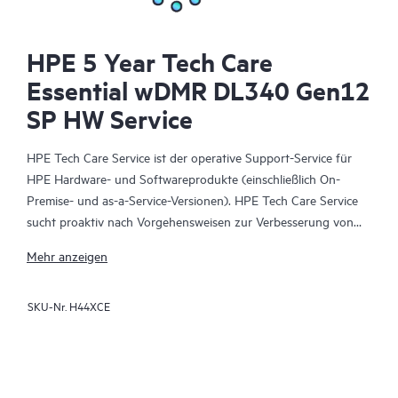
HPE 5 Year Tech Care
Essential wDMR DL340 Gen12
SP HW Service
HPE Tech Care Service ist der operative Support-Service für
HPE Hardware- und Softwareprodukte (einschließlich On-
Premise- und as-a-Service-Versionen). HPE Tech Care Service
sucht proaktiv nach Vorgehensweisen zur Verbesserung von
Abläufen, statt nur reaktiven Support zu bieten und hilft IT-
Mehr anzeigen
Teams dadurch, das Unternehmen voranzubringen.
SKU-Nr.
H44XCE
HPE Tech Care Service ermöglicht darüber hinaus direkten
Zugang zu produktspezifischen Experten und unterstützt
Kunden durch allgemeine technische Beratung und
Anleitungen nicht nur bei der Risikominimierung, sondern auch
dabei, Prozesse effizienter zu machen. HPE Tech Care Service-