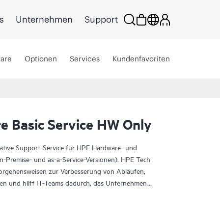
s
Unternehmen
Support
ware
Optionen
Services
Kundenfavoriten
e Basic Service HW Only
rative Support-Service für HPE Hardware- und
On-Premise- und as-a-Service-Versionen). HPE Tech
Vorgehensweisen zur Verbesserung von Abläufen,
eten und hilft IT-Teams dadurch, das Unternehmen
darüber hinaus direkten Zugang zu