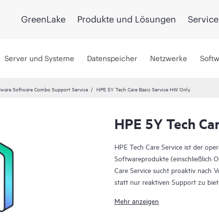
GreenLake
Produkte und Lösungen
Service
Server und Systeme
Datenspeicher
Netzwerke
Soft
ware Software Combo Support Service
HPE 5Y Tech Care Basic Service HW Only
HPE 5Y Tech Car
HPE Tech Care Service ist der ope
Softwareprodukte (einschließlich 
Care Service sucht proaktiv nach 
statt nur reaktiven Support zu bi
voranzubringen.
Mehr anzeigen
HPE Tech Care Service ermöglicht 