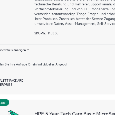
technische Beratung und mehrere Supportkanäle, da
Vorfallprotokollierung und von HPE moderierte For
vermeiden zeitaufwändige Triage-Fragen und erhal
ihrer Produkte. Zusätzlich bietet der Service Zuga
umsetzbare Daten, Asset-Management, Self-Service-
SKU-Nr. H45BDE
icedetails anzeigen
en Sie Ihre Anfrage für ein individuelles Angebot
LETT PACKARD
ERPRISE
hoice
HPE 5 Year Tech Care Basic MicroSe