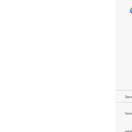
Serv
Send
HEW