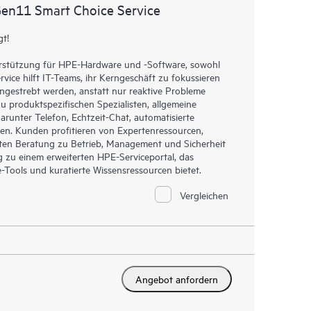
re Service abgedeckt sind. Den Kunden bietet sich
Gen11 Smart Choice Service
sets. Sie sehen auf einen Blick, welche Produkte in
und wie sie interagieren. Mit neuen Self-Service-Tools
gt!
en stellen zu müssen bestimmte Aktionen selbst
terstützung für HPE-Hardware und -Software, sowohl
fältig zusammengestellten Wissensressourcen nutzen.
rvice hilft IT-Teams, ihr Kerngeschäft zu fokussieren
 den Zugang zu HPE Ressourcen, die einen Beitrag
gestrebt werden, anstatt nur reaktive Probleme
stungsoptimierung vom Edge bis zur Cloud leisten.
u produktspezifischen Spezialisten, allgemeine
runter Telefon, Echtzeit-Chat, automatisierte
en. Kunden profitieren von Expertenressourcen,
ten Beratung zu Betrieb, Management und Sicherheit
ng zu einem erweiterten HPE-Serviceportal, das
Tools und kuratierte Wissensressourcen bietet.
Vergleichen
Angebot anfordern