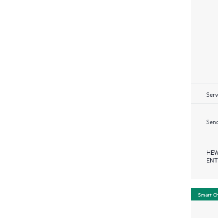
Serv
Send
HEW
ENT
Smart C