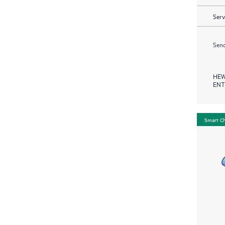
Serv
Send
HEW
ENT
Smart C