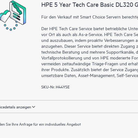
liefert, die durch den HPE Tech Ca
HPE 5 Year Tech Care Basic DL320 
eine einfachere Verwaltung ihrer As
ihrer IT-Umgebung installiert sind 
Für den Verkauf mit Smart Choice Servern berechti
können Kunden ohne Supportanfrag
Der HPE Tech Care Service bietet betriebliche Un
ausführen und ein Portal mit sorg
vor Ort als auch als As-a-Service. HPE Tech Care Se
HPE Tech Care Service ermöglicht
und auszubauen, indem proaktiv Verbesserungen an
für Operational Excellence und Lei
anzugehen. Dieser Service bietet direkten Zugang z
technische Beratung und mehrere Supportkanäle, da
Vorfallprotokollierung und von HPE moderierte For
vermeiden zeitaufwändige Triage-Fragen und erhal
ihrer Produkte. Zusätzlich bietet der Service Zuga
umsetzbare Daten, Asset-Management, Self-Service-
SKU-Nr. H44YSE
icedetails anzeigen
en Sie Ihre Anfrage für ein individuelles Angebot