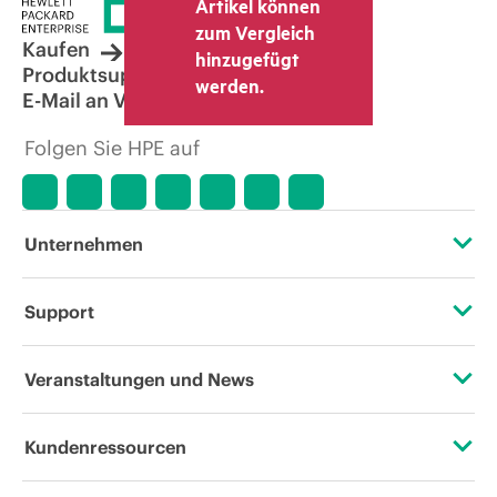
Artikel können
zum Vergleich
Kaufen
hinzugefügt
Produktsupport
werden.
E-Mail an Vertrieb
Folgen Sie HPE auf
Unternehmen
Über HPE
Support
Zugänglichkeit (Produkte/Services)
Operational Support Services
Veranstaltungen und News
Stellenangebote
Rückgabe und Recycling von Produkten
Veranstaltungen
Kundenressourcen
Unternehmensverantwortung
Produktsupport
HPE Discover