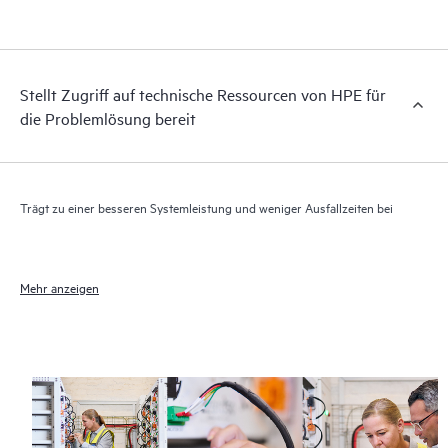
elektronischen Zugriff auf zugehörige Produkt- und
Supportinformationen, sodass jeder Ihrer IT-Mitarbeiter
kommerziell verfügbare, wichtige Informationen lokalisieren
kann.
Stellt Zugriff auf technische Ressourcen von HPE für
die Problemlösung bereit
Trägt zu einer besseren Systemleistung und weniger Ausfallzeiten bei
Mehr anzeigen