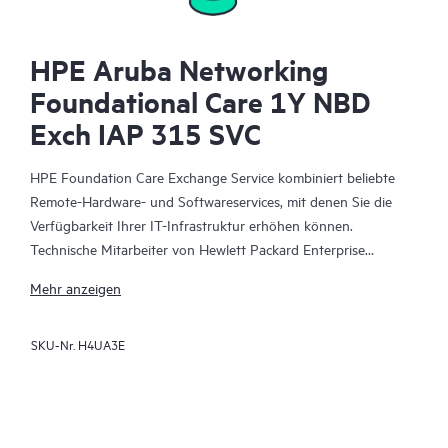
HPE Aruba Networking
Foundational Care 1Y NBD
Exch IAP 315 SVC
HPE Foundation Care Exchange Service kombiniert beliebte
Remote-Hardware- und Softwareservices, mit denen Sie die
Verfügbarkeit Ihrer IT-Infrastruktur erhöhen können.
Technische Mitarbeiter von Hewlett Packard Enterprise
arbeiten mit Ihrem IT-Team zusammen, um Sie bei der
Mehr anzeigen
Behebung von Hardware- und Softwareproblemen zu
unterstützen, die bei Ihren HPE Produkten auftreten.
SKU-Nr.
H4UA3E
Mit dem Hardwareaustausch steht ein zuverlässiger und
schneller Teileaustauschservice für qualifizierte Hewlett Packard
Enterprise Produkte zur Verfügung. HPE Foundation Care
Exchange wurde speziell für Produkte entwickelt, die sich gut