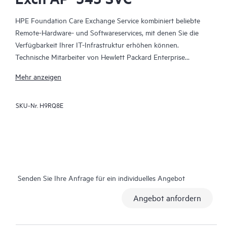
HPE Foundation Care Exchange Service kombiniert beliebte
Remote-Hardware- und Softwareservices, mit denen Sie die
Verfügbarkeit Ihrer IT-Infrastruktur erhöhen können.
Technische Mitarbeiter von Hewlett Packard Enterprise
arbeiten mit Ihrem IT-Team zusammen, um Sie bei der
Mehr anzeigen
Behebung von Hardware- und Softwareproblemen zu
unterstützen, die bei Ihren HPE Produkten auftreten.
SKU-Nr.
H9RQ8E
Mit dem Hardwareaustausch steht ein zuverlässiger und
schneller Teileaustauschservice für qualifizierte Hewlett Packard
Enterprise Produkte zur Verfügung. HPE Foundation Care
Exchange wurde speziell für Produkte entwickelt, die sich gut
für den Versand eignen und auf denen Sie Daten aus
Senden Sie Ihre Anfrage für ein individuelles Angebot
Sicherungsdateien leicht wiederherstellen können, und ist damit
eine kostengünstige und praktische Alternative zum Vor-Ort-
Angebot anfordern
Support.
Für den Hardwareaustausch wird ein Austauschprodukt oder