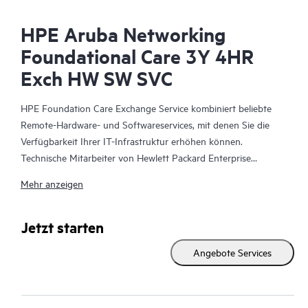
HPE Aruba Networking
Foundational Care 3Y 4HR
Exch HW SW SVC
HPE Foundation Care Exchange Service kombiniert beliebte
Remote-Hardware- und Softwareservices, mit denen Sie die
Verfügbarkeit Ihrer IT-Infrastruktur erhöhen können.
Technische Mitarbeiter von Hewlett Packard Enterprise
arbeiten mit Ihrem IT-Team zusammen, um Sie bei der
Mehr anzeigen
Behebung von Hardware- und Softwareproblemen zu
unterstützen, die bei Ihren HPE Produkten auftreten.
Jetzt starten
Mit dem Hardwareaustausch steht ein zuverlässiger und
Angebote Services
schneller Teileaustauschservice für qualifizierte Hewlett Packard
Enterprise Produkte zur Verfügung. HPE Foundation Care
Exchange wurde speziell für Produkte entwickelt, die sich gut
für den Versand eignen und auf denen Sie Daten aus