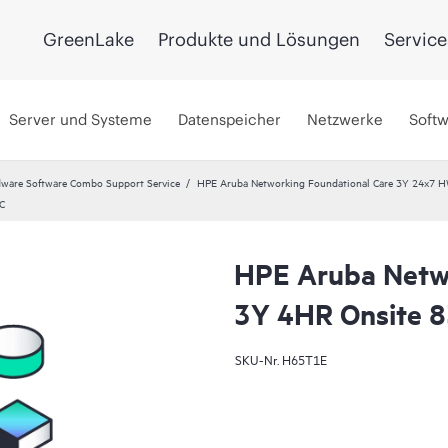
GreenLake
Produkte und Lösungen
Service
Server und Systeme
Datenspeicher
Netzwerke
Soft
ware Software Combo Support Service
HPE Aruba Networking Foundational Care 3Y 24x7 
C
HPE Aruba Netwo
3Y 4HR Onsite 
SKU-Nr.
H65T1E