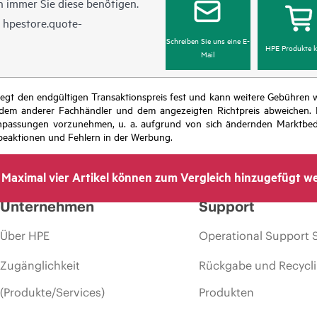
 immer Sie diese benötigen.
n
hpestore.quote-
Schreiben Sie uns eine E-
HPE Produkte k
Mail
r legt den endgültigen Transaktionspreis fest und kann weitere Gebühre
 dem anderer Fachhändler und dem angezeigten Richtpreis abweichen. D
isanpassungen vorzunehmen, u. a. aufgrund von sich ändernden Marktbed
eaktionen und Fehlern in der Werbung.
Maximal vier Artikel können zum Vergleich hinzugefügt w
Unternehmen
Support
Über HPE
Operational Support 
Zugänglichkeit
Rückgabe und Recycl
(Produkte/Services)
Produkten