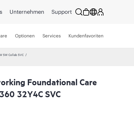
s
Unternehmen
Support
ware
Optionen
Services
Kundenfavoriten
HW SW Collab SVC
rking Foundational Care
8360 32Y4C SVC