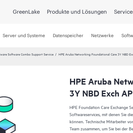
GreenLake
Produkte und Lösungen
Service
Server und Systeme
Datenspeicher
Netzwerke
Soft
ware Software Combo Support Service
HPE Aruba Networking Foundational Care 3Y NBD E
HPE Aruba Netwo
3Y NBD Exch A
HPE Foundation Care Exchange Ser
Softwareservices, mit denen Sie die
können. Technische Mitarbeiter von
Team zusammen, um Sie bei der B