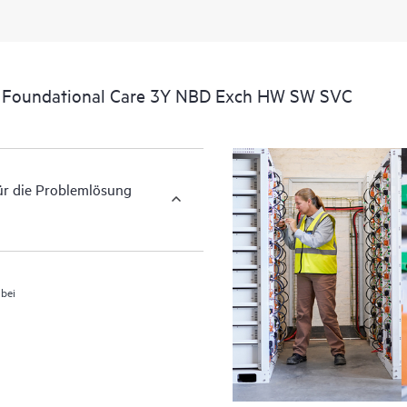
zugehörige Produkt- und Supportin
kommerziell verfügbare, wichtige I
g Foundational Care 3Y NBD Exch HW SW SVC
für die Problemlösung
 bei