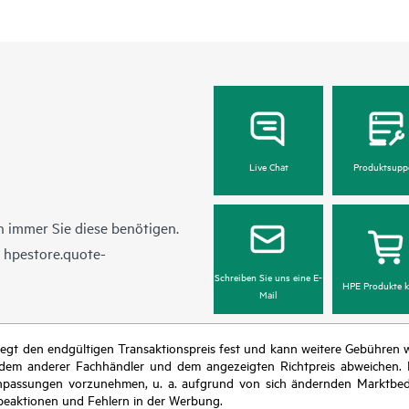
Live Chat
Produktsupp
 immer Sie diese benötigen.
n
hpestore.quote-
Schreiben Sie uns eine E-
HPE Produkte k
Mail
r legt den endgültigen Transaktionspreis fest und kann weitere Gebühre
 dem anderer Fachhändler und dem angezeigten Richtpreis abweichen. D
isanpassungen vorzunehmen, u. a. aufgrund von sich ändernden Marktbed
eaktionen und Fehlern in der Werbung.