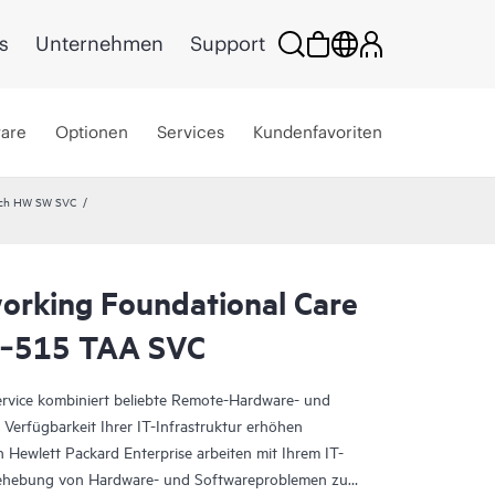
s
Unternehmen
Support
ware
Optionen
Services
Kundenfavoriten
xch HW SW SVC
rking Foundational Care
P‑515 TAA SVC
vice kombiniert beliebte Remote-Hardware- und
 Verfügbarkeit Ihrer IT-Infrastruktur erhöhen
 Hewlett Packard Enterprise arbeiten mit Ihrem IT-
ehebung von Hardware- und Softwareproblemen zu