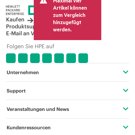
Maximal vier
Artikel können
zum Vergleich
Kaufen
hinzugefügt
Produktsupport
werden.
E-Mail an Vertrieb
Folgen Sie HPE auf
Unternehmen
Über HPE
Support
Zugänglichkeit (Produkte/Services)
Operational Support Services
Veranstaltungen und News
Stellenangebote
Rückgabe und Recycling von Produkten
Veranstaltungen
Kundenressourcen
Unternehmensverantwortung