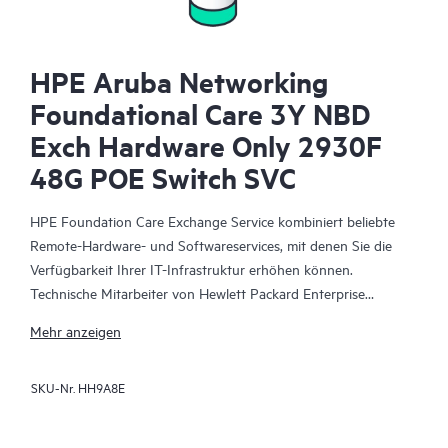
HPE Aruba Networking
Foundational Care 3Y NBD
Exch Hardware Only 2930F
48G POE Switch SVC
HPE Foundation Care Exchange Service kombiniert beliebte
Remote-Hardware- und Softwareservices, mit denen Sie die
Verfügbarkeit Ihrer IT-Infrastruktur erhöhen können.
Technische Mitarbeiter von Hewlett Packard Enterprise
arbeiten mit Ihrem IT-Team zusammen, um Sie bei der
Mehr anzeigen
Behebung von Hardware- und Softwareproblemen zu
unterstützen, die bei Ihren HPE Produkten auftreten.
SKU-Nr.
HH9A8E
Mit dem Hardwareaustausch steht ein zuverlässiger und
schneller Teileaustauschservice für qualifizierte Hewlett Packard