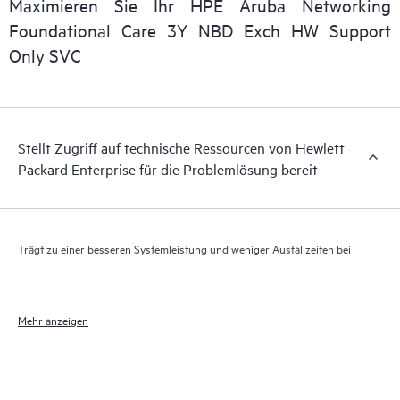
Maximieren Sie Ihr HPE Aruba Networking
Darüber hinaus bietet HPE Foundation Care Exchange
Foundational Care 3Y NBD Exch HW Support
elektronischen Zugriff auf zugehörige Produkt- und
Only SVC
Supportinformationen, sodass jeder Ihrer IT-Mitarbeiter
kommerziell verfügbare, wichtige Informationen lokalisieren
kann.
Stellt Zugriff auf technische Ressourcen von Hewlett
Packard Enterprise für die Problemlösung bereit
Trägt zu einer besseren Systemleistung und weniger Ausfallzeiten bei
Mehr anzeigen