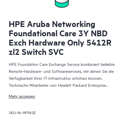
HPE Aruba Networking
Foundational Care 3Y NBD
Exch Hardware Only 5412R
zl2 Switch SVC
HPE Foundation Care Exchange Service kombiniert beliebte
Remote-Hardware- und Softwareservices, mit denen Sie die
Verfügbarkeit Ihrer IT-Infrastruktur erhöhen können.
Technische Mitarbeiter von Hewlett Packard Enterprise
arbeiten mit Ihrem IT-Team zusammen, um Sie bei der
Mehr anzeigen
Behebung von Hardware- und Softwareproblemen zu
unterstützen, die bei Ihren HPE Produkten auftreten.
SKU-Nr.
HF9A1E
Mit dem Hardwareaustausch steht ein zuverlässiger und
schneller Teileaustauschservice für qualifizierte Hewlett Packard