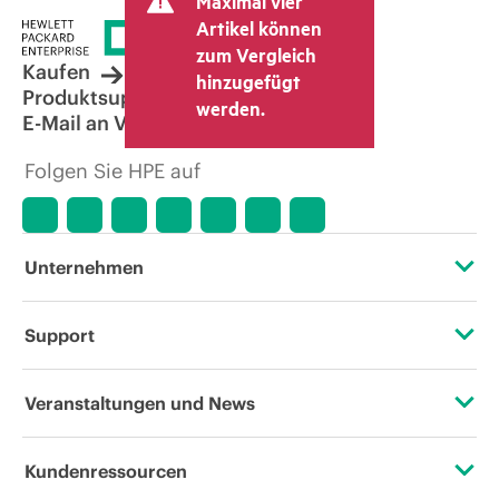
Maximal vier
Artikel können
zum Vergleich
Kaufen
hinzugefügt
Produktsupport
werden.
E-Mail an Vertrieb
Folgen Sie HPE auf
Unternehmen
Über HPE
Support
Zugänglichkeit (Produkte/Services)
Operational Support Services
Veranstaltungen und News
Stellenangebote
Rückgabe und Recycling von Produkten
Veranstaltungen
Kundenressourcen
Unternehmensverantwortung