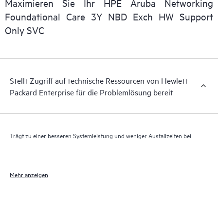
Maximieren Sie Ihr HPE Aruba Networking
Darüber hinaus bietet HPE Foundation Care Exchange
Foundational Care 3Y NBD Exch HW Support
elektronischen Zugriff auf zugehörige Produkt- und
Only SVC
Supportinformationen, sodass jeder Ihrer IT-Mitarbeiter
kommerziell verfügbare, wichtige Informationen lokalisieren
kann.
Stellt Zugriff auf technische Ressourcen von Hewlett
Packard Enterprise für die Problemlösung bereit
Trägt zu einer besseren Systemleistung und weniger Ausfallzeiten bei
Mehr anzeigen