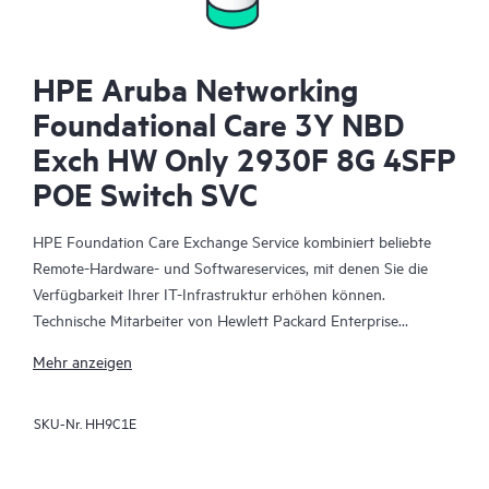
HPE Aruba Networking
Foundational Care 3Y NBD
Exch HW Only 2930F 8G 4SFP
POE Switch SVC
HPE Foundation Care Exchange Service kombiniert beliebte
Remote-Hardware- und Softwareservices, mit denen Sie die
Verfügbarkeit Ihrer IT-Infrastruktur erhöhen können.
Technische Mitarbeiter von Hewlett Packard Enterprise
arbeiten mit Ihrem IT-Team zusammen, um Sie bei der
Mehr anzeigen
Behebung von Hardware- und Softwareproblemen zu
unterstützen, die bei Ihren HPE Produkten auftreten.
SKU-Nr.
HH9C1E
Mit dem Hardwareaustausch steht ein zuverlässiger und
schneller Teileaustauschservice für qualifizierte Hewlett Packard