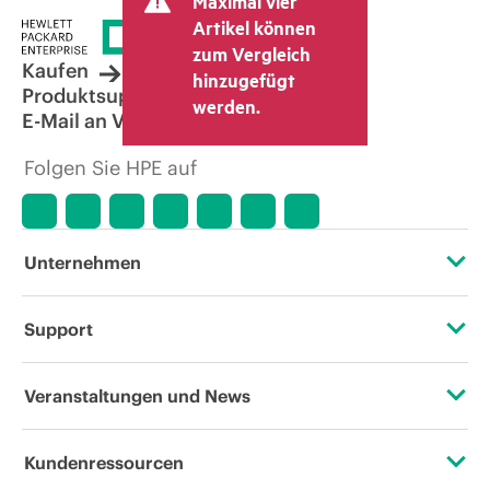
Maximal vier
Artikel können
zum Vergleich
Kaufen
hinzugefügt
Produktsupport
werden.
E-Mail an Vertrieb
Folgen Sie HPE auf
Unternehmen
Über HPE
Support
Zugänglichkeit (Produkte/Services)
Operational Support Services
Veranstaltungen und News
Stellenangebote
Rückgabe und Recycling von Produkten
Veranstaltungen
Kundenressourcen
Unternehmensverantwortung