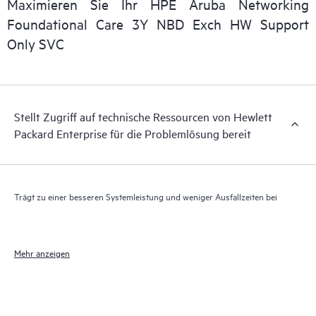
Maximieren Sie Ihr HPE Aruba Networking
Darüber hinaus bietet HPE Foundation Care Exchange
Foundational Care 3Y NBD Exch HW Support
elektronischen Zugriff auf zugehörige Produkt- und
Only SVC
Supportinformationen, sodass jeder Ihrer IT-Mitarbeiter
kommerziell verfügbare, wichtige Informationen lokalisieren
kann.
Stellt Zugriff auf technische Ressourcen von Hewlett
Packard Enterprise für die Problemlösung bereit
Trägt zu einer besseren Systemleistung und weniger Ausfallzeiten bei
Mehr anzeigen