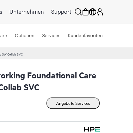
s
Unternehmen
Support
ware
Optionen
Services
Kundenfavoriten
W SW Collab SVC
rking Foundational Care
ollab SVC
Angebote Services