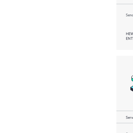
Send
HEW
ENT
Serv