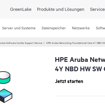
GreenLake
Produkte und Lösungen
Service
Server und Systeme
Datenspeicher
Netzwerke
Soft
ware Software Combo Support Service
HPE Aruba Networking Foundational Care 4Y NBD H
HPE Aruba Netwo
4Y NBD HW SW C
Jetzt starten