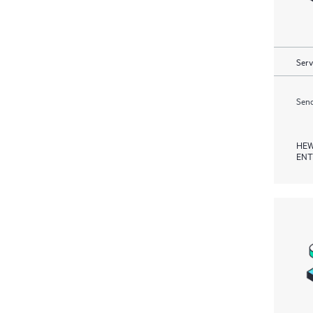
Serv
Send
HEW
ENT