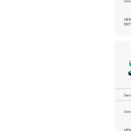
Send
HEW
ENT
Serv
Send
HEW