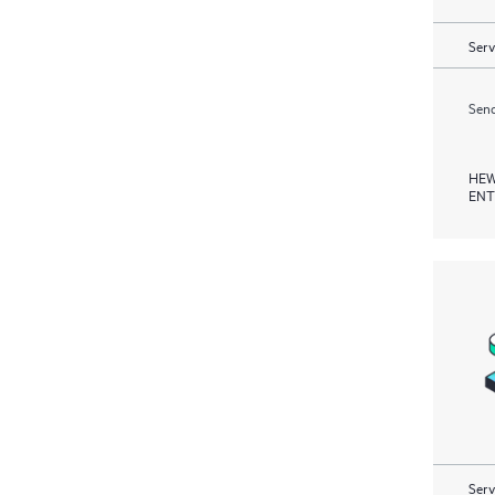
Serv
Send
HEW
ENT
Serv