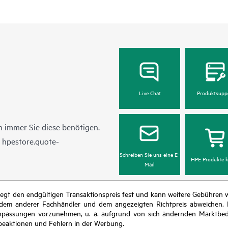
Live Chat
Produktsupp
 immer Sie diese benötigen.
n
hpestore.quote-
Schreiben Sie uns eine E-
HPE Produkte k
Mail
r legt den endgültigen Transaktionspreis fest und kann weitere Gebühre
 dem anderer Fachhändler und dem angezeigten Richtpreis abweichen. D
isanpassungen vorzunehmen, u. a. aufgrund von sich ändernden Marktbed
eaktionen und Fehlern in der Werbung.