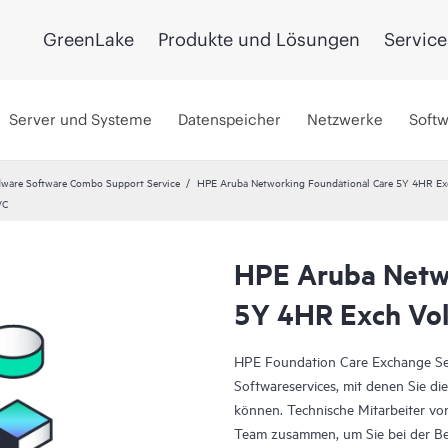
GreenLake
Produkte und Lösungen
Service
Server und Systeme
Datenspeicher
Netzwerke
Soft
ware Software Combo Support Service
HPE Aruba Networking Foundational Care 5Y 4HR E
VC
HPE Aruba Netwo
5Y 4HR Exch Vo
HPE Foundation Care Exchange Ser
Softwareservices, mit denen Sie die
können. Technische Mitarbeiter von
Team zusammen, um Sie bei der B