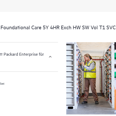
zugehörige Produkt- und Supportin
kommerziell verfügbare, wichtige I
g Foundational Care 5Y 4HR Exch HW SW Vol T1 SVC
tt Packard Enterprise für
 bei