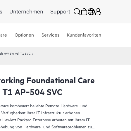
s
Unternehmen
Support
ware
Optionen
Services
Kundenfavoriten
xch HW SW Vol T1 SVC
rking Foundational Care
l T1 AP‑504 SVC
vice kombiniert beliebte Remote-Hardware- und
 Verfügbarkeit Ihrer IT-Infrastruktur erhöhen
 Hewlett Packard Enterprise arbeiten mit Ihrem IT-
ehebung von Hardware- und Softwareproblemen zu