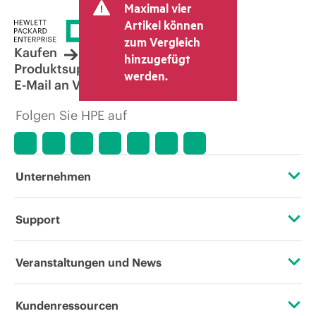
Maximal vier
Artikel können
zum Vergleich
Kaufen
hinzugefügt
Produktsupport
werden.
E-Mail an Vertrieb
Folgen Sie HPE auf
Unternehmen
Über HPE
Support
Zugänglichkeit (Produkte/Services)
Operational Support Services
Veranstaltungen und News
Stellenangebote
Rückgabe und Recycling von Produkten
Veranstaltungen
Kundenressourcen
Unternehmensverantwortung