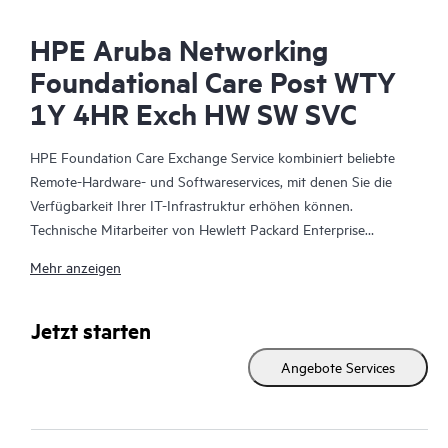
HPE Aruba Networking
Foundational Care Post WTY
1Y 4HR Exch HW SW SVC
HPE Foundation Care Exchange Service kombiniert beliebte
Remote-Hardware- und Softwareservices, mit denen Sie die
Verfügbarkeit Ihrer IT-Infrastruktur erhöhen können.
Technische Mitarbeiter von Hewlett Packard Enterprise
arbeiten mit Ihrem IT-Team zusammen, um Sie bei der
Mehr anzeigen
Behebung von Hardware- und Softwareproblemen zu
unterstützen, die bei Ihren HPE Produkten auftreten.
Jetzt starten
Mit dem Hardwareaustausch steht ein zuverlässiger und
Angebote Services
schneller Teileaustauschservice für qualifizierte Hewlett Packard
Enterprise Produkte zur Verfügung. HPE Foundation Care
Exchange wurde speziell für Produkte entwickelt, die sich gut
für den Versand eignen und auf denen Sie Daten aus