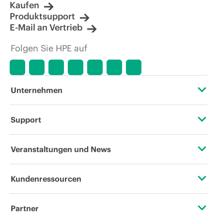
Kaufen
Produktsupport
E-Mail an Vertrieb
Folgen Sie HPE auf
Unternehmen
Über HPE
Support
Zugänglichkeit (Produkte/Services)
Operational Support Services
Veranstaltungen und News
Stellenangebote
Rückgabe und Recycling von Produkten
Veranstaltungen
Kundenressourcen
Unternehmensverantwortung
Produktsupport
HPE Discover
Kontaktieren Sie uns
HPE Labs
Partner
Software und Treiber