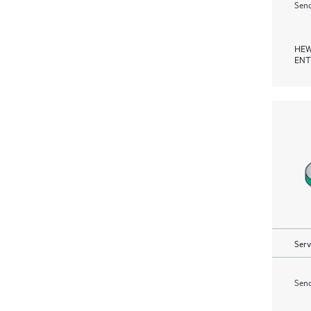
Send
HEW
ENT
Serv
Send