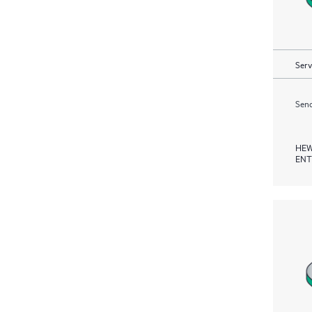
Serv
Send
HEW
ENT