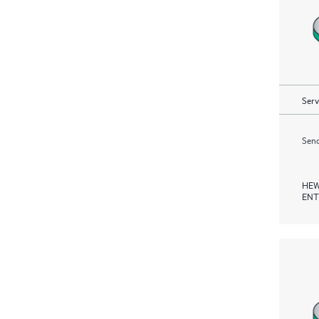
Serv
Send
HEW
ENT