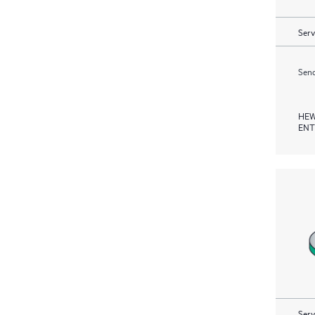
Serv
Send
HEW
ENT
Serv