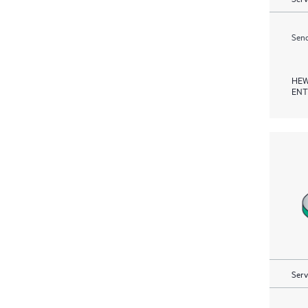
Send
HEW
ENT
Serv