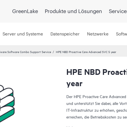
GreenLake
Produkte und Lösungen
Service
Server und Systeme
Datenspeicher
Netzwerke
Soft
ware Software Combo Support Service
HPE NBD Proactive Care Advanced SVC 5 year
HPE NBD Proact
year
Der HPE Proactive Care Advanced S
und unterstützt Sie dabei, alle Vort
IT-Infrastruktur zu erhöhen, geschäf
erreichen, die Betriebskosten zu se
diese sich auf wichtige Aufgaben 