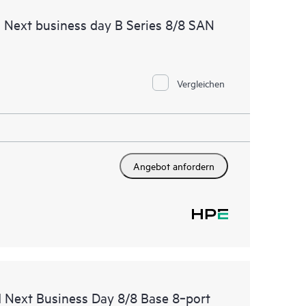
 beschleunigen. Damit Sie von der vollständigen
 Next business day B Series 8/8 SAN
ses Supportservice profitieren können, muss die
für Remote-Support ausgeführt werden.
Vergleichen
Angebot anfordern
 Next Business Day 8/8 Base 8‑port