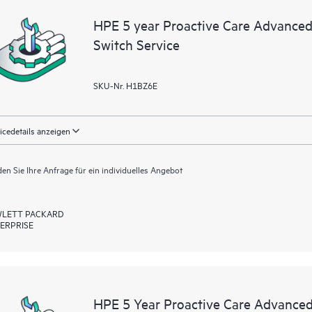
Support- und Serviceleistungen zu
HPE 5 year Proactive Care Advanced
Erbringung und allen Vorteilen die
Switch Service
aktuelle Version der Technologie 
SKU-Nr. H1BZ6E
icedetails anzeigen
en Sie Ihre Anfrage für ein individuelles Angebot
LETT PACKARD
ERPRISE
HPE 5 Year Proactive Care Advanced