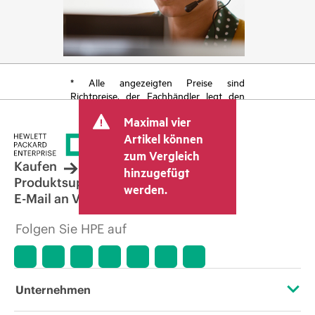
* Alle angezeigten Preise sind
Richtpreise, der Fachhändler legt den
endgültigen Transaktionspreis fest und
Maximal vier
kann weitere Gebühren wie
Mehrwertsteuer und Versandkosten
Artikel können
berücksichtigen. Der vom Fachhändler
zum Vergleich
festgelegte Transaktionspreis kann von
Kaufen
hinzugefügt
dem anderer Fachhändler und dem
Produktsupport
werden.
angezeigten Richtpreis abweichen. Die
E-Mail an Vertrieb
Richtpreise können zeitlich begrenzte
Sonderangebote enthalten. HPE behält
Folgen Sie HPE auf
sich das Recht vor, jederzeit
Preisanpassungen vorzunehmen, u. a.
aufgrund von sich ändernden
Marktbedingungen, der Einstellung von
Produkten, eingeschränkter
Unternehmen
Produktverfügbarkeit, dem Ende der
Lebensdauer von Werbeaktionen und