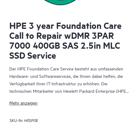
HPE 3 year Foundation Care
Call to Repair wDMR 3PAR
7000 400GB SAS 2.5in MLC
SSD Service
Der HPE Foundation Care Service besteht aus umfassenden
Hardware- und Softwareservices, die Ihnen dabei helfen, die
Verfügbarkeit Ihrer IT-Infrastruktur zu erhöhen. Die
technischen Mitarbeiter von Hewlett Packard Enterprise (HPE)
arbeiten mit Ihrem IT-Team zusammen, um Sie bei der
Mehr anzeigen
Behebung von Hardware- und Softwareproblemen zu
unterstützen, die bei HPE Produkten und den Produkten
SKU-Nr.
H0SP0E
ausgewählter anderer Anbieter auftreten.
Für Hardwareprodukte, die durch HPE Foundation Care