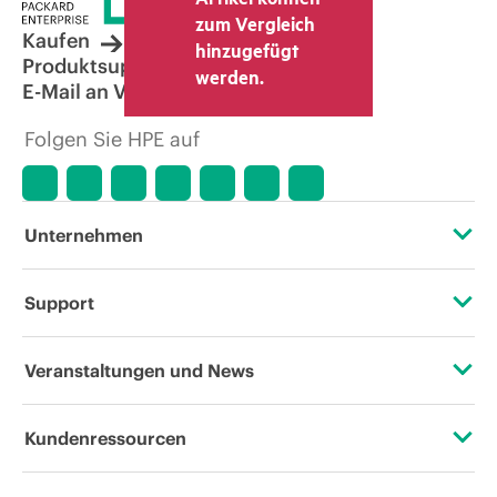
zum Vergleich
Kaufen
hinzugefügt
Produktsupport
werden.
E-Mail an Vertrieb
Folgen Sie HPE auf
Unternehmen
Über HPE
Support
Zugänglichkeit (Produkte/Services)
Operational Support Services
Veranstaltungen und News
Stellenangebote
Rückgabe und Recycling von Produkten
Veranstaltungen
Kundenressourcen
Unternehmensverantwortung
Produktsupport
HPE Discover
Kontaktieren Sie uns