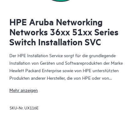
HPE Aruba Networking
Networks 36xx 51xx Series
Switch Installation SVC
Der HPE Installation Service sorgt für die grundlegende
Installation von Geräten und Softwareprodukten der Marke
Hewlett Packard Enterprise sowie von HPE unterstützten
Produkten anderer Hersteller, die von HPE oder von
autorisierten HPE Fachhändlern verkauft werden. Der
Mehr anzeigen
Installation Service ist Teil eines Pakets aus HPE
Bereitstellungs-Services, die dazu dienen, Ihnen die Gewissheit
SKU-Nr.
UX116E
zu geben, dass Ihre HPE und von HPE unterstützten Produkte
durch einen Experten von Hewlett Packard Enterprise und
unter Einhaltung der Anweisungen der Produktdokumentation
des Herstellers installiert wurden.