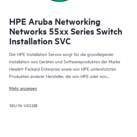
HPE Aruba Networking
Networks 55xx Series Switch
Installation SVC
Der HPE Installation Service sorgt für die grundlegende
Installation von Geräten und Softwareprodukten der Marke
Hewlett Packard Enterprise sowie von HPE unterstützten
Produkten anderer Hersteller, die von HPE oder von
autorisierten HPE Fachhändlern verkauft werden. Der
Mehr anzeigen
Installation Service ist Teil eines Pakets aus HPE
Bereitstellungs-Services, die dazu dienen, Ihnen die Gewissheit
SKU-Nr.
UX118E
zu geben, dass Ihre HPE und von HPE unterstützten Produkte
durch einen Experten von Hewlett Packard Enterprise und
unter Einhaltung der Anweisungen der Produktdokumentation
des Herstellers installiert wurden.