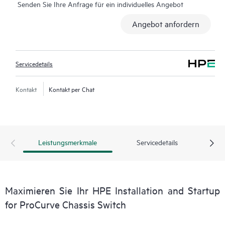
Senden Sie Ihre Anfrage für ein individuelles Angebot
einigen geografischen Regionen sind diese Services auch vor
Ort und ggf. gegen eine zusätzliche Gebühr verfügbar.
Angebot anfordern
Kontaktieren Sie hierfür ihren lokalen HPE
Vertriebsbeauftragten. Weitere Informationen erhalten Sie im
Abschnitt „Serviceeinschränkungen“.
Servicedetails
Kontakt
Kontakt per Chat
Leistungsmerkmale
Servicedetails
Maximieren Sie Ihr HPE Installation and Startup
for ProCurve Chassis Switch