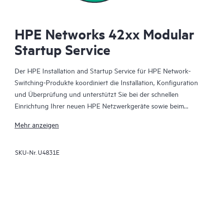
HPE Networks 42xx Modular
Startup Service
Der HPE Installation and Startup Service für HPE Network-
Switching-Produkte koordiniert die Installation, Konfiguration
und Überprüfung und unterstützt Sie bei der schnellen
Einrichtung Ihrer neuen HPE Netzwerkgeräte sowie beim
Herstellen einer Verbindung zu Ihrer Netzwerkinfrastruktur.
Mehr anzeigen
Dieser Service ist für ausgewählte HPE Netzwerk-Switching-
SKU-Nr.
U4831E
Produkte verfügbar. Zusammen mit diesem Service erhalten Sie
zudem eine kurze Einführung zu den installierten
Produktfunktionen.
Die Gerätekonfiguration, die finalen Verifizierungstests und die
Einweisung für diesen Service werden remote bereitgestellt. In