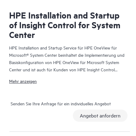
HPE Installation and Startup
of Insight Control for System
Center
HPE Installation and Startup Service für HPE OneView für
Microsoft® System Center beinhaltet die Implementierung und
Basiskonfiguration von HPE OneView für Microsoft System
Center und ist auch für Kunden von HPE Insight Control
verfügbar. Mit diesem Service werden die Funktionen von HPE
Mehr anzeigen
OneView für Microsoft System Center in einer vorhandenen
Microsoft System Center Umgebung installiert, die mit den
folgenden Produkten konfiguriert ist:
Senden Sie Ihre Anfrage für ein individuelles Angebot
• Microsoft System Center Configuration Manager (SCCM)
• Microsoft System Center Virtual Machine Manager (SCVMM)
Angebot anfordern
• Microsoft System Center Operations Manager (SCOM)
Die folgenden Komponenten werden auf dem SCOM Server