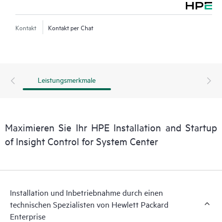
installiert:
• HPE OneView Management Pack für Microsoft System Center
Kontakt
Kontakt per Chat
• HPE Event Manager (für HPE OneView Management Pack)
• HPE Storage Management Pack für System Center (für
externe HPE Storage Produkte)
Leistungsmerkmale
Die folgenden Komponenten werden auf dem SCCM Server
installiert:
• HPE ProLiant Update-Katalog
Maximieren Sie Ihr HPE Installation and Startup
Die folgenden Komponenten werden auf dem SCVMM Server
of Insight Control for System Center
(System Center Virtual Machine Manager) installiert:
• HPE OneView SCVMM Integration Kit
• HPE ProLiant Update-Katalog
Hinweis: Für HPE OneView Management Pack für Microsoft
Installation und Inbetriebnahme durch einen
System Center, HPE Event Manager (für das HPE OneView
technischen Spezialisten von Hewlett Packard
Management Pack) und HPE SCVMM Console Integration Kit
Enterprise