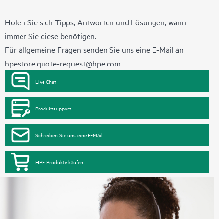
HPE drei unterschiedliche Service-Level an:
• HPE Foundation Care NBD Service
Holen Sie sich Tipps, Antworten und Lösungen, wann
• HPE Foundation Care 24x7 Service
immer Sie diese benötigen.
• HPE Foundation Care CTR Service
Für allgemeine Fragen senden Sie uns eine E-Mail an
hpestore.quote-request@hpe.com
Live Chat
Produktsupport
Schreiben Sie uns eine E-Mail
HPE Produkte kaufen