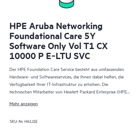
HPE Aruba Networking
Foundational Care 5Y
Software Only Vol T1 CX
10000 P E‑LTU SVC
Der HPE Foundation Care Service besteht aus umfassenden
Hardware- und Softwareservices, die Ihnen dabei helfen, die
Verfügbarkeit Ihrer IT-Infrastruktur zu erhöhen. Die
technischen Mitarbeiter von Hewlett Packard Enterprise (HPE)
arbeiten mit Ihrem IT-Team zusammen, um Sie bei der
Mehr anzeigen
Behebung von Hardware- und Softwareproblemen zu
unterstützen, die bei HPE Produkten und den Produkten
SKU-Nr.
H61J1E
ausgewählter anderer Anbieter auftreten.
Für Hardwareprodukte, die durch HPE Foundation Care