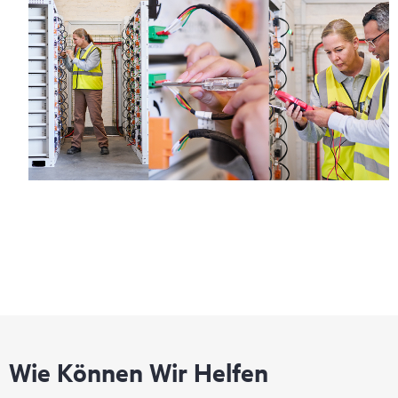
Abdeckungsfenster und Reaktionszeiten für Hardware-Support
gelten für abgedeckte Hardwareprodukte, und
Abdeckungsfenster und Reaktionszeiten für Software-Support
gelten für abgedeckte Softwareprodukte.
Die Verfügbarkeit der Abdeckungsfenster ist örtlich
verschieden. Nicht alle Produkte sind für diesen Service
berechtigt. Wenden Sie sich an eine örtliche HPE
Vertriebsniederlassung, um Näheres zu Serviceverfügbarkeit
und berechtigten Produkten zu erfahren.
Unabhängig von Ihrem Abdeckungszeitraum können Vorfälle
bei der abgedeckten Hardware oder Software telefonisch, über
ein Web-Portal (sofern lokal verfügbar) oder als automatisches
Ereignis mithilfe der elektronischen HPE Remote-
Supportlösung rund um die Uhr an HPE gemeldet werden.
Wie Können Wir Helfen
Für Produkte, die mit Foundation Care abgedeckt sind, bietet