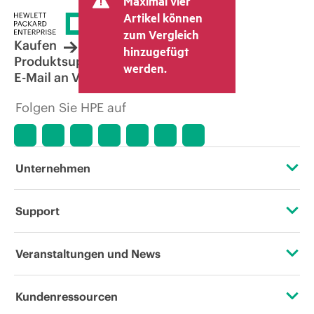
Maximal vier
Artikel können
zum Vergleich
Kaufen
hinzugefügt
Produktsupport
werden.
E-Mail an Vertrieb
Folgen Sie HPE auf
Unternehmen
Über HPE
Support
Zugänglichkeit (Produkte/Services)
Operational Support Services
Veranstaltungen und News
Stellenangebote
Rückgabe und Recycling von Produkten
Veranstaltungen
Kundenressourcen
Unternehmensverantwortung