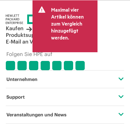
Maximal vier
Artikel können
zum Vergleich
Kaufen
hinzugefügt
Produktsupport
werden.
E-Mail an Vertrieb
Folgen Sie HPE auf
Unternehmen
Über HPE
Support
Zugänglichkeit (Produkte/Services)
Operational Support Services
Veranstaltungen und News
Stellenangebote
Rückgabe und Recycling von Produkten
Veranstaltungen