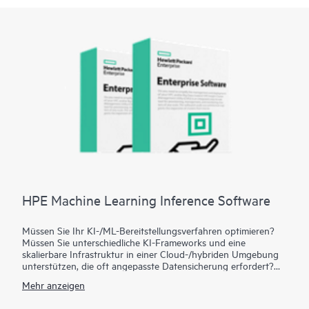
HPE Machine Learning Inference Software
Müssen Sie Ihr KI-/ML-Bereitstellungsverfahren optimieren?
Müssen Sie unterschiedliche KI-Frameworks und eine
skalierbare Infrastruktur in einer Cloud-/hybriden Umgebung
unterstützen, die oft angepasste Datensicherung erfordert?
Die HPE Machine Learning Inference Software bietet
Mehr anzeigen
benutzerfreundliche Tools zum Aktualisieren, Überwachen und
Bereitstellen von Modellen, die Ihnen helfen, den Wert Ihrer