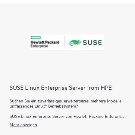
SUSE Linux Enterprise Server from HPE
Suchen Sie ein zuverlässiges, erweiterbares, mehrere Modelle
umfassendes Linux® Betriebssystem?
SUSE Linux Enterprise Server von Hewlett Packard Enterprise
ist ein äußerst zuverlässiges, skalierbares und sicheres
Mehr anzeigen
Serverbetriebssystem für geschäftskritische Workloads in
physischen und virtuellen Umgebungen.