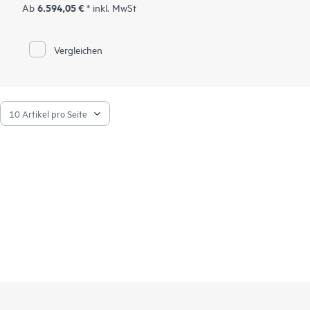
6.594,05 €
Ab
* inkl. MwSt
Dabei handelt es sich um eine erschwingliche, interoperable
und überschaubare Open-Source-Basis. Unternehmen können
damit kosteneffizient Leistungen im Bereich ihres
Vergleichen
Kerngeschäfts bereitstellen, sichere Netzwerke ermöglichen
und das Management ihrer heterogenen IT-Infrastruktur
vereinfachen, wodurch Effizienz und Wert gesteigert werden.