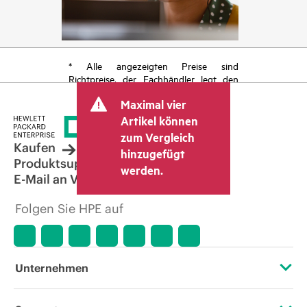
* Alle angezeigten Preise sind
Richtpreise, der Fachhändler legt den
endgültigen Transaktionspreis fest und
Maximal vier
kann weitere Gebühren wie
Mehrwertsteuer und Versandkosten
Artikel können
berücksichtigen. Der vom Fachhändler
zum Vergleich
festgelegte Transaktionspreis kann von
Kaufen
hinzugefügt
dem anderer Fachhändler und dem
Produktsupport
werden.
angezeigten Richtpreis abweichen. Die
E-Mail an Vertrieb
Richtpreise können zeitlich begrenzte
Sonderangebote enthalten. HPE behält
Folgen Sie HPE auf
sich das Recht vor, jederzeit
Preisanpassungen vorzunehmen, u. a.
aufgrund von sich ändernden
Marktbedingungen, der Einstellung von
Produkten, eingeschränkter
Unternehmen
Produktverfügbarkeit, dem Ende der
Lebensdauer von Werbeaktionen und
Fehlern in der Werbung.
Über HPE