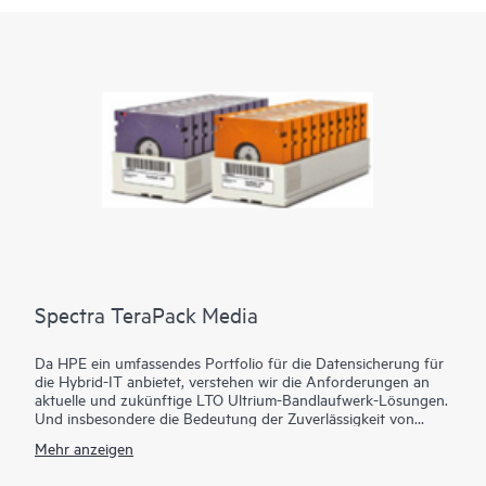
Spectra TeraPack Media
Da HPE ein umfassendes Portfolio für die Datensicherung für
die Hybrid-IT anbietet, verstehen wir die Anforderungen an
aktuelle und zukünftige LTO Ultrium-Bandlaufwerk-Lösungen.
Und insbesondere die Bedeutung der Zuverlässigkeit von
Datenträgern durch das Bereitstellen eines dauerhaften
Mehr anzeigen
Speicherortes für Archivdaten, sowie einen finalen Schutz vor
Naturkatastrophen, Netzwerk- oder Stromausfälle,