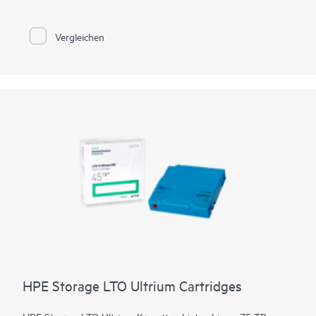
menschliches Versagen oder böswillige Handlungen. Spectra
TeraPack Media wurde entwickelt, um sicherzustellen, dass die
Kunden über die zuverlässigste und eine automatisierte
Vergleichen
Bandspeicherlösung auf dem Markt verfügen. Unser Ansatz
legt den Schwerpunkt auf permanente Verbesserungen und
Funktionen, die nahezu alle Aspekte des Medien-
Management-Prozesses vereinfachen.
HPE Storage LTO Ultrium Cartridges