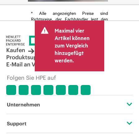
* Alle angezeigten Preise sind
Richtpreise, der Fachhändler legt den
endgültigen Transaktionspreis fest und
Maximal vier
kann weitere Gebühren wie
Mehrwertsteuer und Versandkosten
Artikel können
berücksichtigen. Der vom Fachhändler
zum Vergleich
festgelegte Transaktionspreis kann von
Kaufen
hinzugefügt
dem anderer Fachhändler und dem
Produktsupport
werden.
angezeigten Richtpreis abweichen. Die
E-Mail an Vertrieb
Richtpreise können zeitlich begrenzte
Sonderangebote enthalten. HPE behält
Folgen Sie HPE auf
sich das Recht vor, jederzeit
Preisanpassungen vorzunehmen, u. a.
aufgrund von sich ändernden
Marktbedingungen, der Einstellung von
Produkten, eingeschränkter
Unternehmen
Produktverfügbarkeit, dem Ende der
Lebensdauer von Werbeaktionen und
Fehlern in der Werbung.
Über HPE
Support
Zugänglichkeit (Produkte/Services)