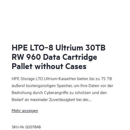
HPE LTO‑8 Ultrium 30TB
RW 960 Data Cartridge
Pallet without Cases
HPE Storage LTO Ultrium-Kassetten bieten bis zu 75 TB
äußerst kostengünstigen Speicher, um Ihre Daten vor der
Bedrohung durch Cyberangriffe zu schützen und den
Bedarf an maximaler Zuverlässigkeit bei der
Datenwiederherstellung zu erfüllen. Sie ermöglichen es
Mehr anzeigen
Unternehmen, den Empfehlungen von
Strafverfolgungsbehörden auf der ganzen Welt zu
SKU-Nr.
Q2078AB
entsprechen, Offline-Kopien ihrer Daten zu speichern.