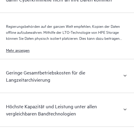
Regierungsbehörden auf der ganzen Welt empfehlen, Kopien der Daten
offline aufzubewahren. Mithilfe der LTO-Technologie von HPE Storage
können Sie Daten physisch isoliert platzieren. Dies kann dazu beitragen,
Daten vor Kriminellen zu schützen, die über verbundene Netzwerke
versuchen, sowohl Ihre primären als auch Ihre Sicherungsdaten zu
Mehr anzeigen
verschlüsseln.
Geringe Gesamtbetriebskosten für die
Langzeitarchivierung
Höchste Kapazität und Leistung unter allen
vergleichbaren Bandtechnologien