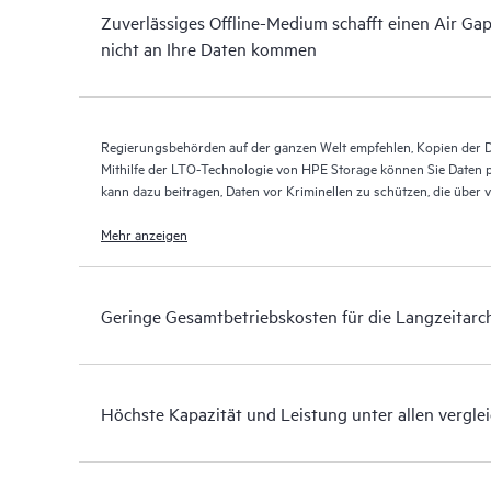
Zuverlässiges Offline-Medium schafft einen Air Gap
nicht an Ihre Daten kommen
Regierungsbehörden auf der ganzen Welt empfehlen, Kopien der D
Mithilfe der LTO-Technologie von HPE Storage können Sie Daten phy
kann dazu beitragen, Daten vor Kriminellen zu schützen, die übe
sowohl Ihre primären als auch Ihre Sicherungsdaten zu verschlüss
Mehr anzeigen
Geringe Gesamtbetriebskosten für die Langzeitarc
Höchste Kapazität und Leistung unter allen vergl