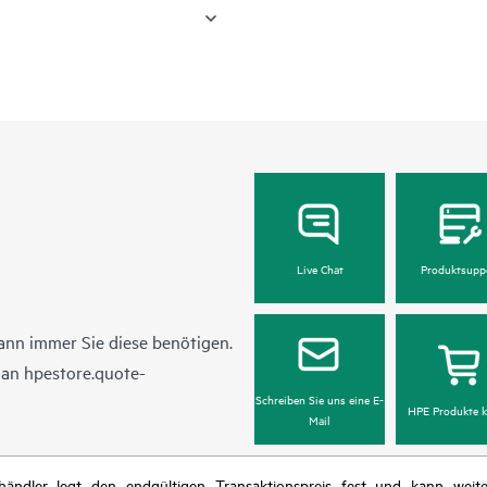
Live Chat
Produktsupp
ann immer Sie diese benötigen.
l an
hpestore.quote-
Schreiben Sie uns eine E-
HPE Produkte k
Mail
chhändler legt den endgültigen Transaktionspreis fest und kann we