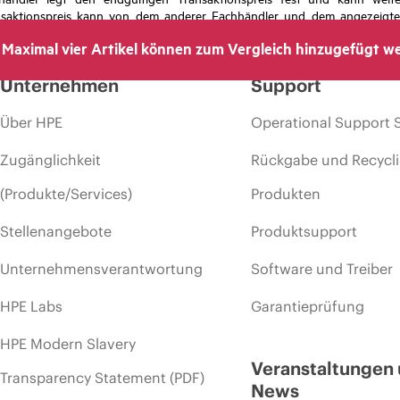
nsaktionspreis kann von dem anderer Fachhändler und dem angezeigten 
das Recht vor, jederzeit Preisanpassungen vorzunehmen, u. a. aufgrund
Maximal vier Artikel können zum Vergleich hinzugefügt w
 dem Ende der Lebensdauer von Werbeaktionen und Fehlern in der Werbu
Unternehmen
Support
Über HPE
Operational Support 
Zugänglichkeit
Rückgabe und Recycl
(Produkte/Services)
Produkten
Stellenangebote
Produktsupport
Unternehmensverantwortung
Software und Treiber
HPE Labs
Garantieprüfung
HPE Modern Slavery
Veranstaltungen
Transparency Statement (PDF)
News