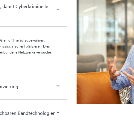
, damit Cyberkriminelle
aten offline aufzubewahren.
sisch isoliert platzieren. Dies
r verbundene Netzwerke versuchen,
eln.
hivierung
eichbaren Bandtechnologien