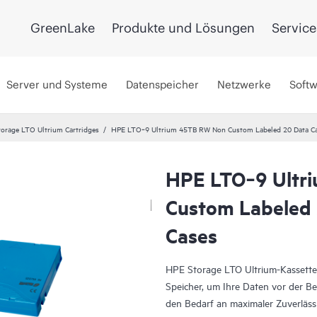
GreenLake
Produkte und Lösungen
Service
Server und Systeme
Datenspeicher
Netzwerke
Soft
orage LTO Ultrium Cartridges
HPE LTO‑9 Ultrium 45TB RW Non Custom Labeled 20 Data Car
HPE LTO‑9 Ultr
Custom Labeled 
Cases
HPE Storage LTO Ultrium-Kassette
Speicher, um Ihre Daten vor der B
den Bedarf an maximaler Zuverlässi