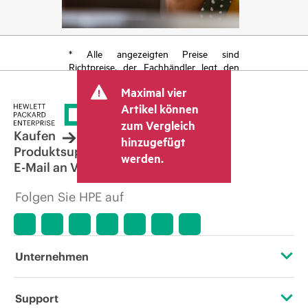
* Alle angezeigten Preise sind
Richtpreise, der Fachhändler legt den
endgültigen Transaktionspreis fest und
Maximal vier
kann weitere Gebühren wie
Mehrwertsteuer und Versandkosten
Artikel können
berücksichtigen. Der vom Fachhändler
zum Vergleich
festgelegte Transaktionspreis kann von
Kaufen
hinzugefügt
dem anderer Fachhändler und dem
Produktsupport
werden.
angezeigten Richtpreis abweichen. Die
E-Mail an Vertrieb
Richtpreise können zeitlich begrenzte
Sonderangebote enthalten. HPE behält
Folgen Sie HPE auf
sich das Recht vor, jederzeit
Preisanpassungen vorzunehmen, u. a.
aufgrund von sich ändernden
Marktbedingungen, der Einstellung von
Produkten, eingeschränkter
Unternehmen
Produktverfügbarkeit, dem Ende der
Lebensdauer von Werbeaktionen und
Fehlern in der Werbung.
Über HPE
Support