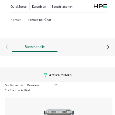
QuickSpecs
Datenblatt
Spezifikationen
Er bietet eine hochleistungsfähige Grundlage für auf
Großunternehmen zugeschnittene Rechenzentren mit
Kontakt
Kontakt per Chat
Private- und Hybrid-Cloud-Implementierungen sowie
umfassend virtualisierten Umgebungen. Das HPE Storage
SAN Director Switch-Portfolio umfasst die SN8800B und
SN8700B Directors. Der HPE Storage SAN Director Switch
Basismodelle
wird in Gehäusen mit 8 und 4 Steckplätzen angeboten.
Artikel filtern
Sortieren nach:
1 - 4 von 4 Artikeln