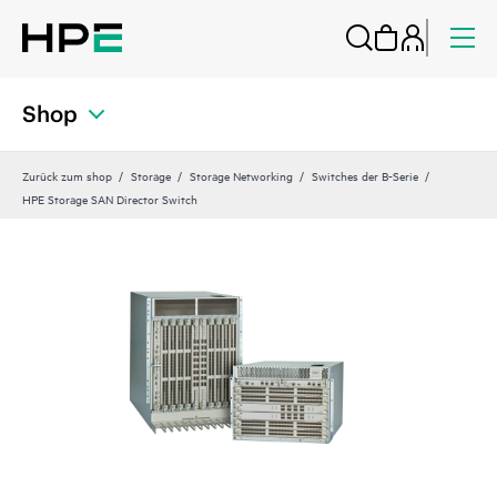
Shop
Zurück zum shop
Storage
Storage Networking
Switches der B-Serie
HPE Storage SAN Director Switch