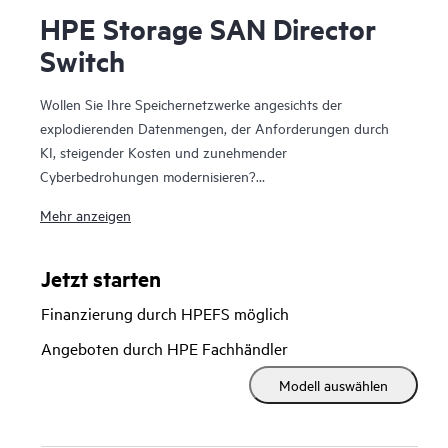
HPE Storage SAN Director
Switch
Wollen Sie Ihre Speichernetzwerke angesichts der
explodierenden Datenmengen, der Anforderungen durch
KI, steigender Kosten und zunehmender
Cyberbedrohungen modernisieren?
Mehr anzeigen
Der HPE Storage SAN Director Switch ist eine modulare
Plattform mit hoher Bandbreite und extrem niedriger
Latenz, die speziell für den Betrieb und die Sicherung von
Jetzt starten
groß angelegten Storage-Umgebungen der nächsten
Finanzierung durch HPEFS möglich
Generation entwickelt wurde. Dieser Director bietet Ihnen
eine stabile, skalierbare und leistungsstarke Grundlage, die
Angeboten durch HPE Fachhändler
Wachstum, Workload-Konsolidierung und zuverlässigen
Modell auswählen
Betrieb unterstützt und sich somit ideal für die
Bereitstellung und Skalierung von geschäftskritischen und
KI-Workloads eignet.