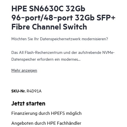
HPE SN6630C 32Gb
96‑port/48‑port 32Gb SFP+
Fibre Channel Switch
Möchten Sie Ihr Datenspeichernetzwerk modernisieren?
Das All Flash-Rechenzentrum und der aufstrebende NVMe-
Datenspeicher erfordern ein modernes
Datenspeichernetzwerk, das mit dem Innovationstempo der
Mehr anzeigen
Rechen- und Datenspeicherressourcen Schritt halten kann.
Der HPE Storage Fibre Channel Switch der C-Serie
SN6630C ist der 2 Rackeinheiten umfassende Fibre Channel
SKU-Nr.
R4D91A
(FC) Switch der nächsten Generation mit 96 Ports, der eine
besonders schnelle Fibre Channel-Konnektivität im SAN
Jetzt starten
bereitstellt. Der Switch stellt modernste Analyse- und
Finanzierung durch HPEFS möglich
Telemetriefunktionen zur Verfügung, die in seine ASIC
(Application–Specific Integrated Circuit)-Plattform der
Angeboten durch HPE Fachhändler
nächsten Generation integriert sind. Der Switch ermöglicht