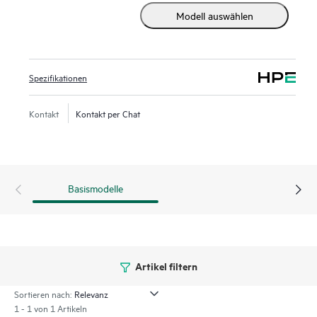
Modell auswählen
den nahtlosen Übergang zu FC-NVMe (Non-Volatile
Memory Express-fähigen Fibre Channel-Workloads, wann
immer diese verfügbar sind, und das ohne ein Upgrade der
Hardware im SAN. Dieser hochdichte, hochzuverlässige und
Spezifikationen
skalierbare Switch der Enterprise-Class ist ideal für SANs
mittlerer bis großer Abteilungen.
Kontakt
Kontakt per Chat
Basismodelle
Artikel filtern
Sortieren nach:
1 - 1 von 1 Artikeln