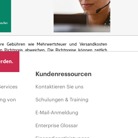
aufen
itere Gebühren wie Mehrwertsteuer und Versandkosten
Richtpreis abweichen. Die Richtpreise können zeitlich
 von sich ändernden Marktbedingungen, der Einstellung
erden.
ng.
Kundenressourcen
Services
Kontaktieren Sie uns
ing von
Schulungen & Training
E-Mail-Anmeldung
Enterprise Glossar