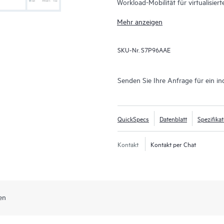
Workload-Mobilität für virtualisi
wurde für kontinuierliche Datensich
Mehr anzeigen
dass Unternehmen sich schnell erh
Datenverluste auf Sekunden beschr
SKU-Nr.
S7P96AAE
HPE Zerto unterstützt eine breit
HPE Zerto 
Hyper-V® und Public Clouds wie AW
eine einheitliche, skalierbare Lösu
Senden Sie Ihre Anfrage für ein in
vereinfacht und es Unternehmen 
verschiedene Infrastrukturen hinwe
QuickSpecs
Datenblatt
Spezifika
Kontakt
Kontakt per Chat
en