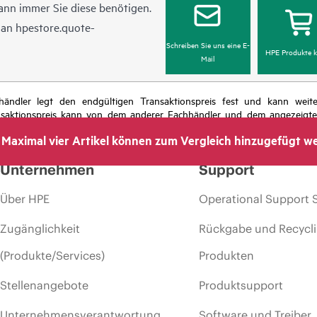
ann immer Sie diese benötigen.
l an
hpestore.quote-
Schreiben Sie uns eine E-
HPE Produkte k
Mail
chhändler legt den endgültigen Transaktionspreis fest und kann we
nsaktionspreis kann von dem anderer Fachhändler und dem angezeigten 
das Recht vor, jederzeit Preisanpassungen vorzunehmen, u. a. aufgrund
Maximal vier Artikel können zum Vergleich hinzugefügt w
 dem Ende der Lebensdauer von Werbeaktionen und Fehlern in der Werbu
Unternehmen
Support
Über HPE
Operational Support 
Zugänglichkeit
Rückgabe und Recycl
(Produkte/Services)
Produkten
Stellenangebote
Produktsupport
Unternehmensverantwortung
Software und Treiber