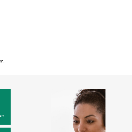
rn.
ort