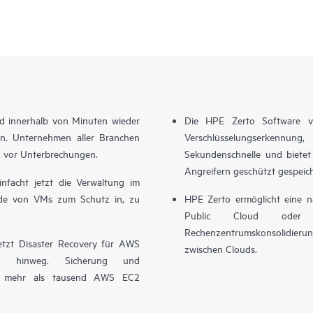
ud innerhalb von Minuten wieder
Die HPE Zerto Software ve
en. Unternehmen aller Branchen
Verschlüsselungserkennu
z vor Unterbrechungen.
Sekundenschnelle und bietet 
Angreifern geschützt gespeic
facht jetzt die Verwaltung im
de von VMs zum Schutz in, zu
HPE Zerto ermöglicht eine na
Public Cloud oder z
Rechenzentrumskonsolidier
etzt Disaster Recovery für AWS
zwischen Clouds.
en hinweg. Sicherung und
auf mehr als tausend AWS EC2