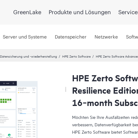
GreenLake
Produkte und Lösungen
Service
Server und Systeme
Datenspeicher
Netzwerke
Soft
 Datensicherung und -wiederherstellung
HPE Zerto Software
HPE Zerto Software Advance
HPE Zerto Soft
Resilience Editi
16‑month Subsc
Möchten Sie Ihre Ausfallzeiten re
verbessern, Datenverfügbarkeit ber
HPE Zerto Software bietet Software