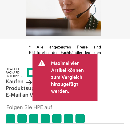
* Alle angezeigten Preise sind
Richtpreise, der Fachhändler legt den
endgültigen Transaktionspreis fest und
Maximal vier
kann weitere Gebühren wie
Mehrwertsteuer und Versandkosten
Artikel können
berücksichtigen. Der vom Fachhändler
zum Vergleich
festgelegte Transaktionspreis kann von
Kaufen
hinzugefügt
dem anderer Fachhändler und dem
Produktsupport
werden.
angezeigten Richtpreis abweichen. Die
E-Mail an Vertrieb
Richtpreise können zeitlich begrenzte
Sonderangebote enthalten. HPE behält
Folgen Sie HPE auf
sich das Recht vor, jederzeit
Preisanpassungen vorzunehmen, u. a.
aufgrund von sich ändernden
Marktbedingungen, der Einstellung von
Produkten, eingeschränkter