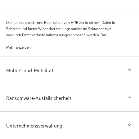
Die nahezu synchrone Replikation von HPE Zerto sichert Daten in
Echtzeit und bietet Wiederherstellungspunkte im Sekundentakt,
wodurch Datenverluste nahezu ausgeschlossen werden. Das
Wiederherstellungsjournal von HPE Zerto speichert über bis zu 30 Tage
Tausende von Wiederherstellungspunkten und ermöglicht so eine
Mehr anzeigen
granulare, flexible Wiederherstellung.
Multi-Cloud-Mobilität
Ransomware-Ausfallsicherheit
Unternehmensverwaltung