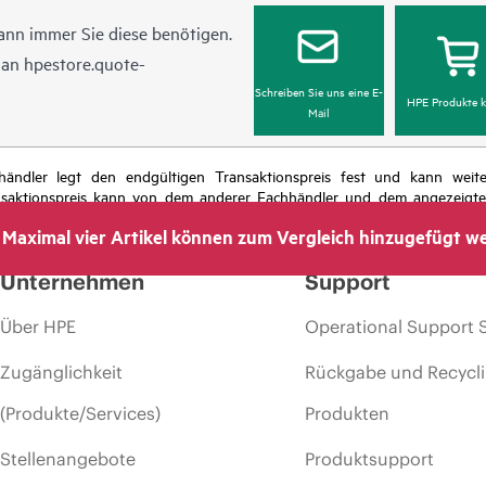
ann immer Sie diese benötigen.
l an
hpestore.quote-
Schreiben Sie uns eine E-
HPE Produkte k
Mail
chhändler legt den endgültigen Transaktionspreis fest und kann we
nsaktionspreis kann von dem anderer Fachhändler und dem angezeigten 
das Recht vor, jederzeit Preisanpassungen vorzunehmen, u. a. aufgrund
Maximal vier Artikel können zum Vergleich hinzugefügt w
 dem Ende der Lebensdauer von Werbeaktionen und Fehlern in der Werbu
Unternehmen
Support
Über HPE
Operational Support 
Zugänglichkeit
Rückgabe und Recycl
(Produkte/Services)
Produkten
Stellenangebote
Produktsupport