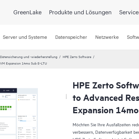
GreenLake
Produkte und Lösungen
Service
Server und Systeme
Datenspeicher
Netzwerke
Soft
 Datensicherung und -wiederherstellung
HPE Zerto Software
 1 VM Expansion 14mo Sub E‑LTU
HPE Zerto Softw
to Advanced Res
Expansion 14mo
Möchten Sie Ihre Ausfallzeiten re
verbessern, Datenverfügbarkeit ber