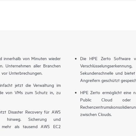
ud innerhalb von Minuten wieder
Die HPE Zerto Software ve
en. Unternehmen aller Branchen
Verschlüsselungserkennu
z vor Unterbrechungen.
Sekundenschnelle und bietet 
Angreifern geschützt gespeic
facht jetzt die Verwaltung im
de von VMs zum Schutz in, zu
HPE Zerto ermöglicht eine na
Public Cloud oder z
Rechenzentrumskonsolidier
etzt Disaster Recovery für AWS
zwischen Clouds.
en hinweg. Sicherung und
auf mehr als tausend AWS EC2