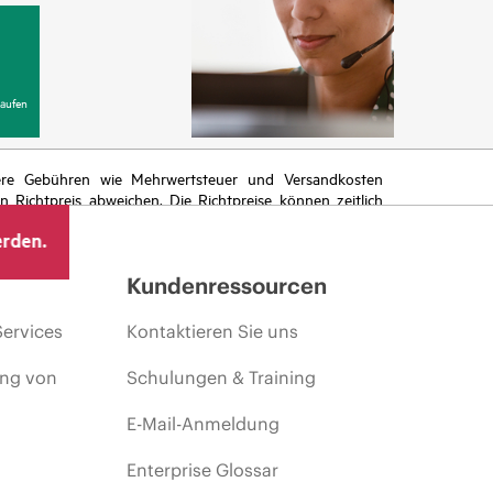
aufen
itere Gebühren wie Mehrwertsteuer und Versandkosten
Richtpreis abweichen. Die Richtpreise können zeitlich
 von sich ändernden Marktbedingungen, der Einstellung
erden.
ng.
Kundenressourcen
Services
Kontaktieren Sie uns
ing von
Schulungen & Training
E-Mail-Anmeldung
Enterprise Glossar