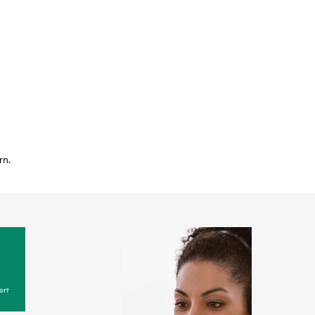
rn.
ort