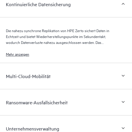
Kontinuierliche Datensicherung
Die nahezu synchrone Replikation von HPE Zerto sichert Daten in
Echtzeit und bietet Wiederherstellungspunkte im Sekundentakt,
wodurch Datenverluste nahezu ausgeschlossen werden. Das
Wiederherstellungsjournal von HPE Zerto speichert über bis zu 30 Tage
Tausende von Wiederherstellungspunkten und ermöglicht so eine
Mehr anzeigen
granulare, flexible Wiederherstellung.
Multi-Cloud-Mobilität
Ransomware-Ausfallsicherheit
Unternehmensverwaltung