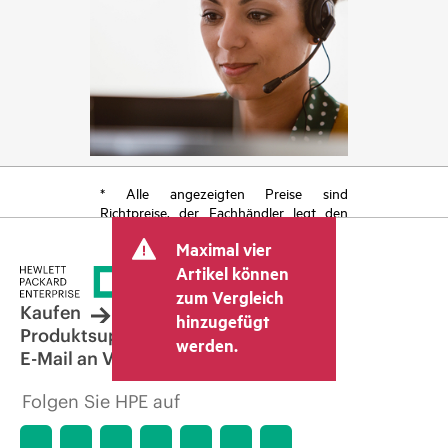
* Alle angezeigten Preise sind
Richtpreise, der Fachhändler legt den
endgültigen Transaktionspreis fest und
Maximal vier
kann weitere Gebühren wie
Mehrwertsteuer und Versandkosten
Artikel können
berücksichtigen. Der vom Fachhändler
zum Vergleich
festgelegte Transaktionspreis kann von
Kaufen
hinzugefügt
dem anderer Fachhändler und dem
Produktsupport
werden.
angezeigten Richtpreis abweichen. Die
E-Mail an Vertrieb
Richtpreise können zeitlich begrenzte
Sonderangebote enthalten. HPE behält
Folgen Sie HPE auf
sich das Recht vor, jederzeit
Preisanpassungen vorzunehmen, u. a.
aufgrund von sich ändernden