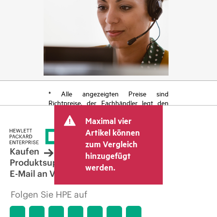
* Alle angezeigten Preise sind
Richtpreise, der Fachhändler legt den
endgültigen Transaktionspreis fest und
Maximal vier
kann weitere Gebühren wie
Mehrwertsteuer und Versandkosten
Artikel können
berücksichtigen. Der vom Fachhändler
zum Vergleich
festgelegte Transaktionspreis kann von
Kaufen
hinzugefügt
dem anderer Fachhändler und dem
Produktsupport
werden.
angezeigten Richtpreis abweichen. Die
E-Mail an Vertrieb
Richtpreise können zeitlich begrenzte
Sonderangebote enthalten. HPE behält
Folgen Sie HPE auf
sich das Recht vor, jederzeit
Preisanpassungen vorzunehmen, u. a.
aufgrund von sich ändernden