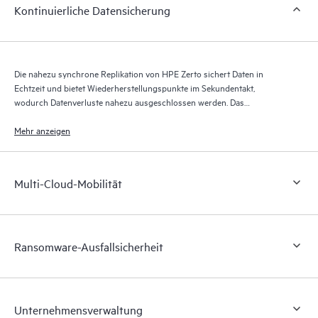
Kontinuierliche Datensicherung
Die nahezu synchrone Replikation von HPE Zerto sichert Daten in
Echtzeit und bietet Wiederherstellungspunkte im Sekundentakt,
wodurch Datenverluste nahezu ausgeschlossen werden. Das
Wiederherstellungsjournal von HPE Zerto speichert über bis zu 30 Tage
Tausende von Wiederherstellungspunkten und ermöglicht so eine
Mehr anzeigen
granulare, flexible Wiederherstellung.
Multi-Cloud-Mobilität
Ransomware-Ausfallsicherheit
Unternehmensverwaltung