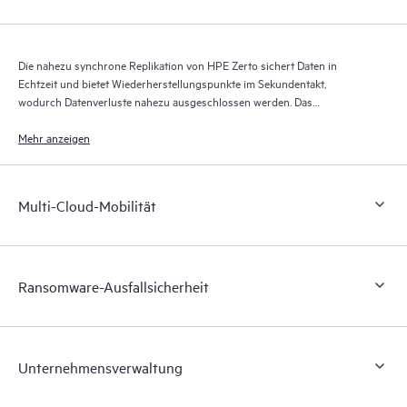
Die nahezu synchrone Replikation von HPE Zerto sichert Daten in
Echtzeit und bietet Wiederherstellungspunkte im Sekundentakt,
wodurch Datenverluste nahezu ausgeschlossen werden. Das
Wiederherstellungsjournal von HPE Zerto speichert über bis zu 30 Tage
Tausende von Wiederherstellungspunkten und ermöglicht so eine
Mehr anzeigen
granulare, flexible Wiederherstellung.
Multi-Cloud-Mobilität
Ransomware-Ausfallsicherheit
Unternehmensverwaltung