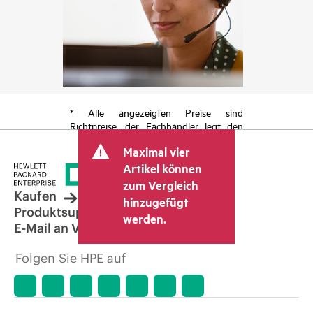
* Alle angezeigten Preise sind
Richtpreise, der Fachhändler legt den
endgültigen Transaktionspreis fest und
Maximal vier
kann weitere Gebühren wie
Mehrwertsteuer und Versandkosten
Artikel können
berücksichtigen. Der vom Fachhändler
zum Vergleich
festgelegte Transaktionspreis kann von
Kaufen
hinzugefügt
dem anderer Fachhändler und dem
Produktsupport
werden.
angezeigten Richtpreis abweichen. Die
E-Mail an Vertrieb
Richtpreise können zeitlich begrenzte
Sonderangebote enthalten. HPE behält
Folgen Sie HPE auf
sich das Recht vor, jederzeit
Preisanpassungen vorzunehmen, u. a.
aufgrund von sich ändernden
Marktbedingungen, der Einstellung von
Produkten, eingeschränkter