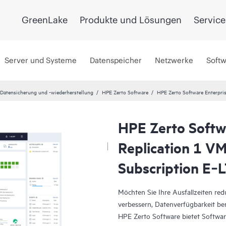
GreenLake
Produkte und Lösungen
Service
Server und Systeme
Datenspeicher
Netzwerke
Soft
 Datensicherung und -wiederherstellung
HPE Zerto Software
HPE Zerto Software Enterpri
HPE Zerto Softw
Replication 1 V
Subscription E‑
Möchten Sie Ihre Ausfallzeiten re
verbessern, Datenverfügbarkeit ber
HPE Zerto Software bietet Software