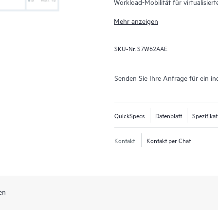
Workload-Mobilität für virtualisi
wurde für kontinuierliche Datensich
Mehr anzeigen
dass Unternehmen sich schnell erh
Datenverluste auf Sekunden beschr
SKU-Nr.
S7W62AAE
HPE Zerto unterstützt eine breit
HPE Zerto 
Hyper-V® und Public Clouds wie AW
eine einheitliche, skalierbare Lösu
Senden Sie Ihre Anfrage für ein in
vereinfacht und es Unternehmen 
verschiedene Infrastrukturen hinwe
QuickSpecs
Datenblatt
Spezifika
Kontakt
Kontakt per Chat
en