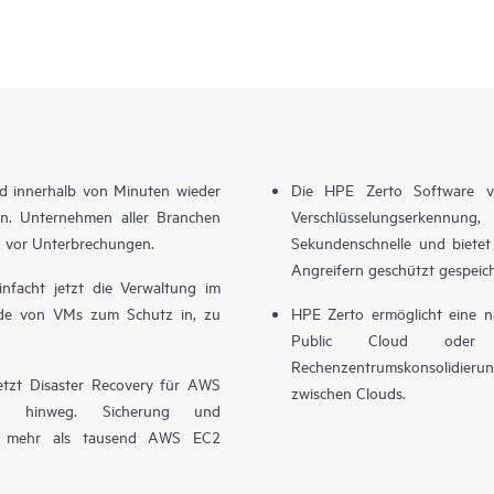
ud innerhalb von Minuten wieder
Die HPE Zerto Software ve
en. Unternehmen aller Branchen
Verschlüsselungserkennu
z vor Unterbrechungen.
Sekundenschnelle und bietet 
Angreifern geschützt gespeic
facht jetzt die Verwaltung im
de von VMs zum Schutz in, zu
HPE Zerto ermöglicht eine na
Public Cloud oder z
Rechenzentrumskonsolidier
etzt Disaster Recovery für AWS
zwischen Clouds.
en hinweg. Sicherung und
auf mehr als tausend AWS EC2