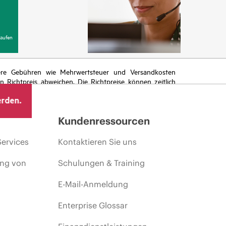
aufen
itere Gebühren wie Mehrwertsteuer und Versandkosten
Richtpreis abweichen. Die Richtpreise können zeitlich
 von sich ändernden Marktbedingungen, der Einstellung
erden.
ng.
Kundenressourcen
Services
Kontaktieren Sie uns
ing von
Schulungen & Training
E-Mail-Anmeldung
Enterprise Glossar