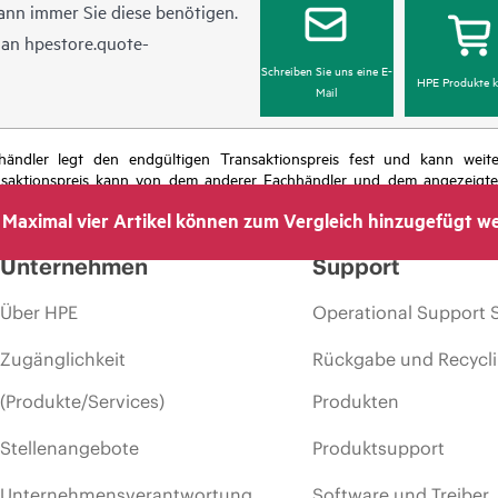
ann immer Sie diese benötigen.
l an
hpestore.quote-
Schreiben Sie uns eine E-
HPE Produkte k
Mail
chhändler legt den endgültigen Transaktionspreis fest und kann we
nsaktionspreis kann von dem anderer Fachhändler und dem angezeigten 
das Recht vor, jederzeit Preisanpassungen vorzunehmen, u. a. aufgrund
Maximal vier Artikel können zum Vergleich hinzugefügt w
 dem Ende der Lebensdauer von Werbeaktionen und Fehlern in der Werbu
Unternehmen
Support
Über HPE
Operational Support 
Zugänglichkeit
Rückgabe und Recycl
(Produkte/Services)
Produkten
Stellenangebote
Produktsupport
Unternehmensverantwortung
Software und Treiber