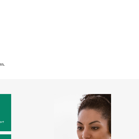
rn.
ort